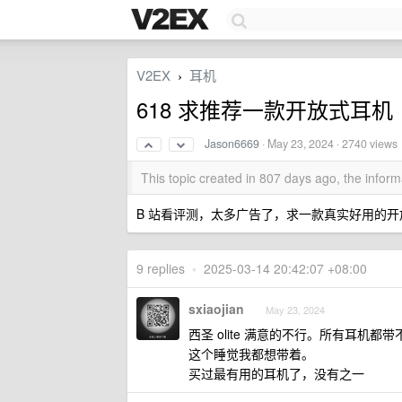
V2EX
耳机
›
618 求推荐一款开放式耳机
Jason6669
·
May 23, 2024
· 2740 views
This topic created in 807 days ago, the info
B 站看评测，太多广告了，求一款真实好用的开放
9 replies
•
2025-03-14 20:42:07 +08:00
sxiaojian
May 23, 2024
西圣 olite 满意的不行。所有耳机都
这个睡觉我都想带着。
买过最有用的耳机了，没有之一