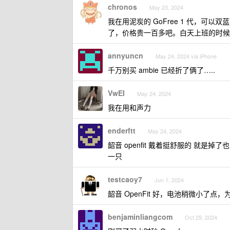
chronos
May 23, 2024
我在用泥炭的 GoFree 1 代，可以双
了，价格贵一百多吧。白天上班的时候
annyuncn
May 24, 2024 via iPhone
千万别买 ambie 已经折了俩了…..
VwEI
May 24, 2024
我在用和声力
enderftt
May 24, 2024
韶音 openfit 戴着挺舒服的 就是
一只
testcaoy7
Jun 1, 2024
韶音 OpenFit 好，电池稍微小了点
benjaminliangcom
Oct 29, 2024