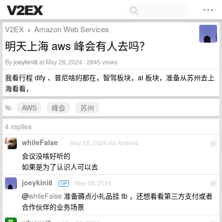
V2EX
Amazon Web Services
›
明天上海 aws 峰会有人去吗？
By
joeykini8
at May 28, 2024 · 2845 views
我看行程 dify 、普尼啥的都在，智驾板块，ai 板块，准备从苏州去上
海看看，
AWS
峰会
苏州
4 replies
whileFalse
May 28, 2024 via Android
1
会议没啥好听的
如果是为了认识人可以去
joeykini8
May 28, 2024
OP
2
@
whileFalse
准备薅点小礼品挂 tb ，还想看看第三方支付或者
合作伙伴的业务场景