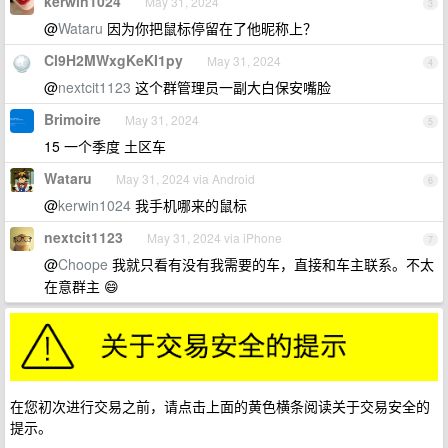
kerwin1024
May 31, 2024
3
@
Wataru
因为你把鼠标停留在了他昵称上？
Cl9H2MWxgKeKI1py
May 31, 2024
4
@
nextcit1123
这个群管理员一副大白保安嘴脸
Brimoire
May 31, 2024
5
15 一个季度 土区车
Wataru
May 31, 2024 via Android
6
@
kerwin1024
我手机哪来的鼠标
nextcit1123
May 31, 2024 via iPhone
7
@
Choope
我就只看有没有我需要的车，直接和车主联系。不太
在意群主 😄
在您初次进行交易之前，请点击上面的黄色横条阅读关于交易安全的
提示。