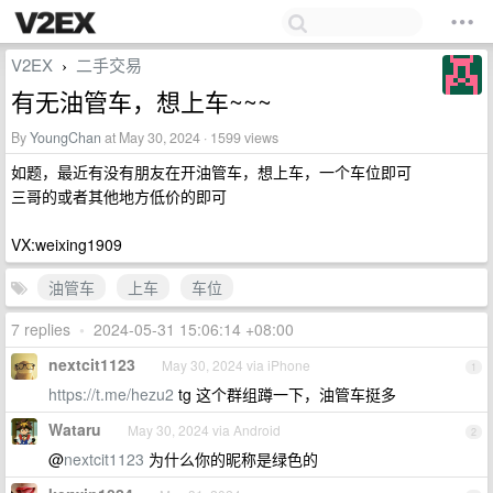
V2EX
二手交易
›
有无油管车，想上车~~~
By
YoungChan
at May 30, 2024 · 1599 views
如题，最近有没有朋友在开油管车，想上车，一个车位即可
三哥的或者其他地方低价的即可
VX:weixing1909
油管车
上车
车位
7 replies
•
2024-05-31 15:06:14 +08:00
nextcit1123
May 30, 2024 via iPhone
1
https://t.me/hezu2
tg 这个群组蹲一下，油管车挺多
Wataru
May 30, 2024 via Android
2
@
nextcit1123
为什么你的昵称是绿色的