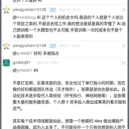
另外个人看好 AI
yangyuhan12138
May 31, 2024
OP
8
@
lovedebug
AI 这个个人的机会大吗,我说的个人就是个人创立
个项目之类的,不是说去找工作,我的想法是就是真的学懂了 AI,自
己想训练一个大模型也不太可能,毕竟训练一次的成本也不是个
人能承受的
yangyuhan12138
May 31, 2024
OP
9
@
gnikkij97
好的 多谢指点
gnikkij97
May 31, 2024
10
@
gnikkij97
#5
不是打击啊，实事求是的说，安全也过了单打独斗的时期，现在
做的好的都是团队作战（天才除外）。就算是逆向也是如此。自
动化技术逐步取代人类经验（符号执行、神经网络等），这些需
要大量的服务器资源，个人想 0 资本投入做出成果真的看天赋和
运气。
其实每个技术领域都是如此，想靠一个新颖的 idea 做出爆款产
品很困难，因为人太多了，不可能存在一个只有你想到别人想不