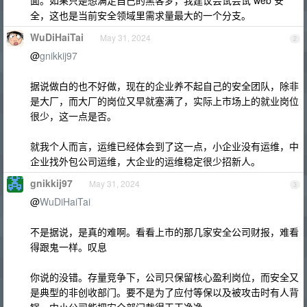
面。如果只是想满足自己的黑客梦，我建议尝试尝试 web 安
全，这也是当前安全领域里需求量最大的一个分支。
WuDiHaiTai
May 31, 2024
2
@
gnikkij97
据说做白的也不好做，现在的企业养不起自己的安全团队，除非
是大厂，而大厂的岗位又早就塞满了，实际上市场上的就业岗位
很少，这一点是否。
就我个人而言，运维已经体会到了这一点，小企业没有运维，中
企业找外包公司运维，大企业的运维稳定很少招新人。
gnikkij97
May 31, 2024
3
@
WuDiHaiTai
不是据说，是真的难啊。看看上市的那几家安全公司财报，难看
得跟鬼一样。叹息
你说的没错。存量竞争下，公司只保留核心盈利岗位，而安全又
是典型的非创收部门。要不是为了应付等保以及被攻击时有人背