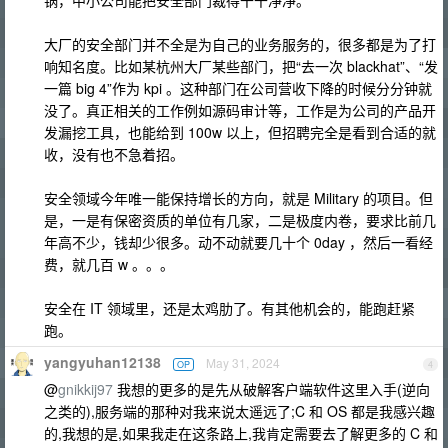
锅，中小公司能把安全部门裁得干干净净。
大厂的安全部门并不全是为自己的业务服务的，很多都是为了打
响知名度。比如某杭州大厂某些部门，把“去一次 blackhat”、“发
一篇 big 4”作为 kpi 。这种部门在公司营收下降的时候分分钟就
没了。真正相关的工作例如源码审计等，工作是为公司的产品开
发漏挖工具，也能给到 100w 以上，但招聘完全是看到合适的就
收，没有也不急着招。
安全领域今年唯一能保持增长的方向，就是 Military 的项目。但
是，一是有保密资质的单位有几家，二是极度内卷，要求比前几
年高不少，钱却少很多。动不动就要几十个 0day ，然后一看经
费，就几百 w 。。。
安全在 IT 领域里，还是太鸡肋了。有其他机会的，能跑赶紧
跑。
yangyuhan12138
May 31, 2024
OP
4
@
gnikkij97
我想的更多的是先从破解客户端软件这里入手(逆向
之类的),服务端的那种对我来说太遥远了;C 和 OS 都是我感兴趣
的,我想的是,如果我走在这条路上,我肯定需要去了解更多的 C 和