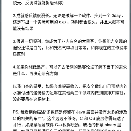
脱壳、反调试就能折磨死你）
2.成就感反馈很漫长。无论是破解一个软件、挖到一个 0day 、
还是写出一个实际可用的 exp ，耗时都会很久，并且大概率可
能没有结果
3.假设一切顺利，你成为了业内有名的大黑客，你想能力变现的
途径还得是白的，比如凭名气申项目等等，和你现在的工作没本
质区别
4.如果你想做黑产，可以先去暗网的黑客论坛了解下当下的需求
是什么，再决定研究方向
以我自身的感受，如果奔着提高收入，把安全做出自己预期内的
水准付出的这份精力足够在其他两三个领域内做到前排并赚钱，
没必要吊在这棵树上。
PS. 我看到你描述“多数还是停留在 Java 层面并没有太多的涉及
C 的相关的东西”，这个远远不够呀，C 和 OS 底层你得玩透了
才行，如果是破解软件 C++也得玩透，我指的都是 binary 层