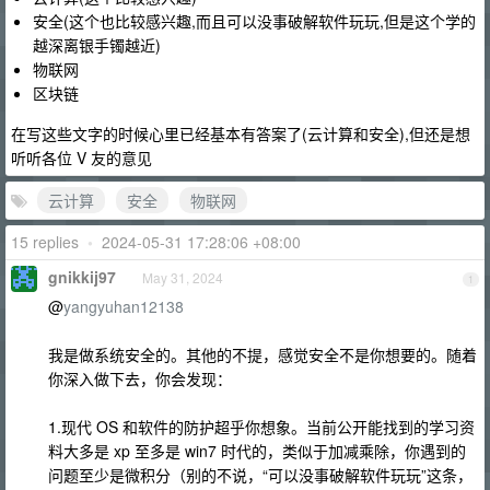
安全(这个也比较感兴趣,而且可以没事破解软件玩玩,但是这个学的
越深离银手镯越近)
物联网
区块链
在写这些文字的时候心里已经基本有答案了(云计算和安全),但还是想
听听各位 V 友的意见
云计算
安全
物联网
15 replies
•
2024-05-31 17:28:06 +08:00
gnikkij97
May 31, 2024
1
@
yangyuhan12138
我是做系统安全的。其他的不提，感觉安全不是你想要的。随着
你深入做下去，你会发现：
1.现代 OS 和软件的防护超乎你想象。当前公开能找到的学习资
料大多是 xp 至多是 win7 时代的，类似于加减乘除，你遇到的
问题至少是微积分（别的不说，“可以没事破解软件玩玩”这条，