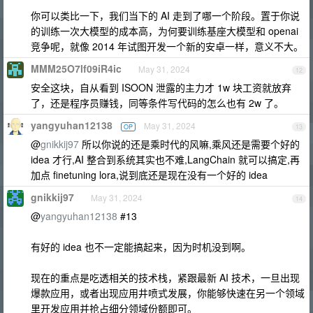
你可以类比一下，我们当下的 AI 走到了哪一个阶段。置于你说
的训练一次大模型的成本高，为何要训练基座大模型和 openai
竞争呢，就像 2014 年试图开发一个新的安卓一样，意义不大。
MMM25O7lf09iR4ic
May 31, 2024
12
安全这块，自从看到 ISOON 泄露的主力才 1w 块工资就放弃
了，还是程序员赚钱，同等条件写代码的怎么也有 2w 了。
yangyuhan12138
May 31, 2024
OP
13
@
gnikkij97
所以你说的还是乘时代的风嘛,乘风还是需要个好的
idea 才行,AI 整合到系统其实也不难,LangChain 就可以搞定,再
加点 finetuning lora,说到底还是现在没有一个好的 idea
gnikkij97
May 31, 2024
14
@
yangyuhan12138
#13
有好的 idea 也不一定能搞起来，因为时机没到啊。
现在的重点是吃透相关的技术栈，紧跟最新 AI 技术，一旦出现
爆款应用，或者出现应用井喷式发展，你能够快速在另一个领域
里开发应用并抢占细分领域份额即可。