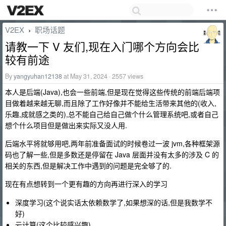
V2EX
职场话题
›
请教一下 V 友们,现在入门哪个方向会比
较有前途
By
yangyuhan12138
at May 31, 2024 · 2557 views
本人是后端(Java),也会一些前端,但是现在觉得这些传统的前端后端项
目做着越来越无聊,而且除了工作好像并不能给生活带来其他的(收入,
乐趣,成就感之类的),总不能自己给自己做个什么管理系统吧,或者自己
想个什么项目但是做出来实际又没人用.
后端水平将就够用吧,两年前准备面试的时候卷过一波 jvm,各种框架源
码也了解一些,但是多数还是停留在 Java 层面并没有太多的涉及 C 的
相关的东西,但是解决工作中遇到的问题是完全够了的.
现在有点想转到一个更有趣的方向再进行深入的学习
深度学习(这个说实话太依赖数学了,如果想深的话,但是我数学不
好)
云计算(这个比较感兴趣)