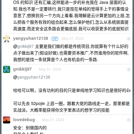
OS 的知识 还有汇编,这样能进一步的补充我在 Java 层面的认
知.我也不是一定要转行,我只是现在单纯的觉得手上干的事情没
意思了,想换到另一个方向上看看.我理解是云计算更加的上层,怎
么把各个服务有效的组合起来,怎么保护他们,怎么从系统层面提
高速度.而走安全这条路会更偏底层,我可以收获更多的底层知识
yangyuhan12138
May 31, 2024
OP
5
@
gnikkij97
主要是我们做的都是传统项目,你就算有个什么好的
点子做出来了(假设好做),也需要资本推广,不然谁用你的软件啊,
我想的是找一条就算是个人也有机会的一条路.
gnikkij97
May 31, 2024
6
@
yangyuhan12138
哈哈可以啊，没有功利的目的只是单纯地学习知识也是很好的👍
可以先去 52pojie 上逛一圈，跟着大佬的路线走一走，那里都是
实战派，大概率能获得你文字里表达的想学习的技能
lovedebug
May 31, 2024
7
安全：别做国内的