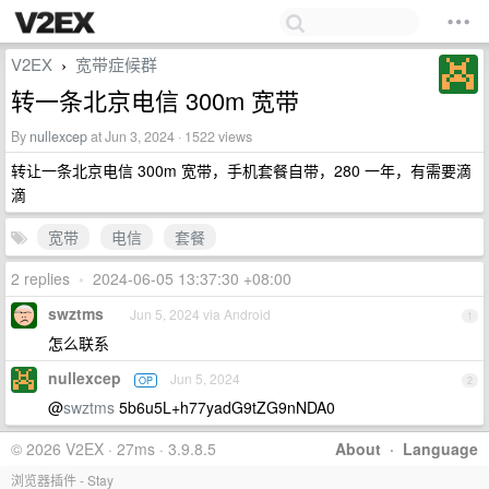
V2EX
宽带症候群
›
转一条北京电信 300m 宽带
By
nullexcep
at Jun 3, 2024 · 1522 views
转让一条北京电信 300m 宽带，手机套餐自带，280 一年，有需要滴
滴
宽带
电信
套餐
2 replies
•
2024-06-05 13:37:30 +08:00
swztms
Jun 5, 2024 via Android
1
怎么联系
nullexcep
Jun 5, 2024
OP
2
@
swztms
5b6u5L+h77yadG9tZG9nNDA0
© 2026 V2EX · 27ms · 3.9.8.5
About
·
Language
浏览器插件 - Stay