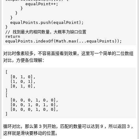
        equalPoint++;

      }

    }

  }

  equalPoints.push(equalPoint);

}

// 找到最大的相同数量，大概率为缺口位置

return 
对比时像素较多，不容易直接看到效果，这里写一个简单的二位数组
对比，方便各位理解：
[

  [0, 1, 0],

  [1, 0, 1],

  [0, 1, 0],

]

[

  [0, 0, 0, 1, 0, 0],

  [0, 0, 1, 0, 1, 0],

  [0, 0, 0, 1, 0, 0],

循环对比，那么第 3 列开始，匹配的数量可以达到 9 ，所以返回 3 ，
这样就是滑块要移动的位置。