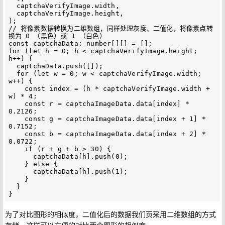
  captchaVerifyImage.width,

  captchaVerifyImage.height,

);

// 将像素数据转换为二维数组，同样处理灰度、二值化，将像素点转
换为 0 （黑色）或 1 （白色）

const captchaData: number[][] = [];

for (let h = 0; h < captchaVerifyImage.height; 
h++) {

  captchaData.push([]);

  for (let w = 0; w < captchaVerifyImage.width; 
w++) {

    const index = (h * captchaVerifyImage.width + 
w) * 4;

    const r = captchaImageData.data[index] * 
0.2126;

    const g = captchaImageData.data[index + 1] * 
0.7152;

    const b = captchaImageData.data[index + 2] * 
0.0722;

    if (r + g + b > 30) {

      captchaData[h].push(0);

    } else {

      captchaData[h].push(1);

    }

  }

为了对比图形的相似度，二值化后的数据我们页采用二维数组的方式
存储，这样可以方便的对比两个图形的相似度。