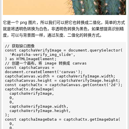
它是一个 png 图片，所以我们可以把它也转换成二值化，简单的方式
就是将透明色转换为白色，非透明色转换为黑色，如果想提高识别精
度，可以与背景图一样，通过灰度、二值化的转换方式。
// 获取缺口图像

const captchaVerifyImage = document.querySelector(

  '#captcha-verify_img_slide',

) as HTMLImageElement;

// 创建一个画布，将 image 转换成 canvas

const captchaCanvas = 
document.createElement('canvas');

captchaCanvas.width = captchaVerifyImage.width;

captchaCanvas.height = captchaVerifyImage.height;

const captchaCtx = captchaCanvas.getContext('2d');

captchaCtx.drawImage(

  captchaVerifyImage,

  0,

  0,

  captchaVerifyImage.width,

  captchaVerifyImage.height,

);

const captchaImageData = captchaCtx.getImageData(

  0,

  0,
