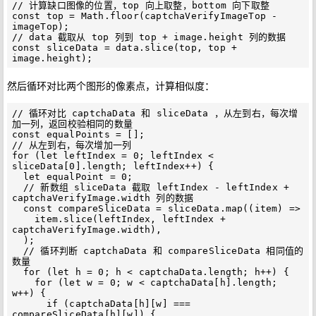
// 计算缺口图像的位置，top 向上取整，bottom 向下取整

const top = Math.floor(captchaVerifyImageTop - 
imageTop);

// data 截取从 top 列到 top + image.height 列的数据

const sliceData = data.slice(top, top + 
然后循环对比两个图形的像素点，计算相似度：
// 循环对比 captchaData 和 sliceData ，从左到右，每次增
加一列，返回校验相同的数量

const equalPoints = [];

// 从左到右，每次增加一列

for (let leftIndex = 0; leftIndex < 
sliceData[0].length; leftIndex++) {

  let equalPoint = 0;

  // 新数组 sliceData 截取 leftIndex - leftIndex + 
captchaVerifyImage.width 列的数据

  const compareSliceData = sliceData.map((item) =>

    item.slice(leftIndex, leftIndex + 
captchaVerifyImage.width),

  );

  // 循环判断 captchaData 和 compareSliceData 相同值的
数量

  for (let h = 0; h < captchaData.length; h++) {

    for (let w = 0; w < captchaData[h].length; 
w++) {

      if (captchaData[h][w] === 
compareSliceData[h][w]) {
