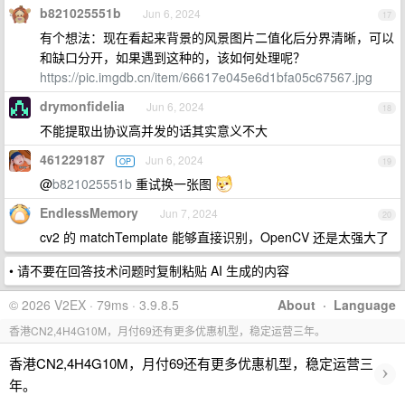
b821025551b
Jun 6, 2024
17
有个想法：现在看起来背景的风景图片二值化后分界清晰，可以
和缺口分开，如果遇到这种的，该如何处理呢？
https://pic.imgdb.cn/item/66617e045e6d1bfa05c67567.jpg
drymonfidelia
Jun 6, 2024
18
不能提取出协议高并发的话其实意义不大
461229187
Jun 6, 2024
OP
19
@
b821025551b
重试换一张图
EndlessMemory
Jun 7, 2024
20
cv2 的 matchTemplate 能够直接识别，OpenCV 还是太强大了
• 请不要在回答技术问题时复制粘贴 AI 生成的内容
© 2026 V2EX · 79ms · 3.9.8.5
About
·
Language
香港CN2,4H4G10M，月付69还有更多优惠机型，稳定运营三年。
香港CN2,4H4G10M，月付69还有更多优惠机型，稳定运营三
›
年。