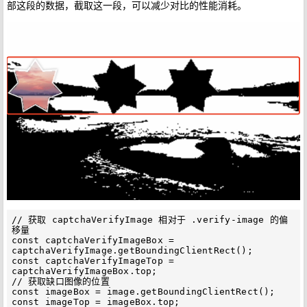
部这段的数据，截取这一段，可以减少对比的性能消耗。
// 获取 captchaVerifyImage 相对于 .verify-image 的偏
移量

const captchaVerifyImageBox = 
captchaVerifyImage.getBoundingClientRect();

const captchaVerifyImageTop = 
captchaVerifyImageBox.top;

// 获取缺口图像的位置

const imageBox = image.getBoundingClientRect();

const imageTop = imageBox.top;
