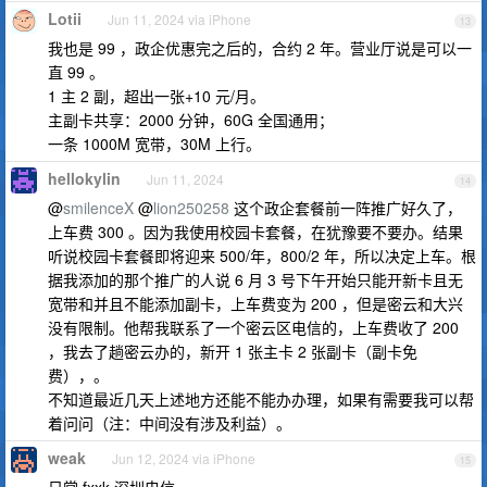
Lotii
Jun 11, 2024 via iPhone
13
我也是 99 ，政企优惠完之后的，合约 2 年。营业厅说是可以一
直 99 。
1 主 2 副，超出一张+10 元/月。
主副卡共享：2000 分钟，60G 全国通用；
一条 1000M 宽带，30M 上行。
hellokylin
Jun 11, 2024
14
@
smilenceX
@
lion250258
这个政企套餐前一阵推广好久了，
上车费 300 。因为我使用校园卡套餐，在犹豫要不要办。结果
听说校园卡套餐即将迎来 500/年，800/2 年，所以决定上车。根
据我添加的那个推广的人说 6 月 3 号下午开始只能开新卡且无
宽带和并且不能添加副卡，上车费变为 200 ，但是密云和大兴
没有限制。他帮我联系了一个密云区电信的，上车费收了 200
，我去了趟密云办的，新开 1 张主卡 2 张副卡（副卡免
费），。
不知道最近几天上述地方还能不能办办理，如果有需要我可以帮
着问问（注：中间没有涉及利益）。
weak
Jun 12, 2024 via iPhone
15