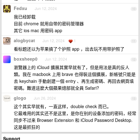
Fedxu
Jun 12, 2024
10
我已经卸载
目前 chrome 就用自带的密码管理器
其它 ios mac 用密码 app
alogbycat
Jun 12, 2024
1
11
看标题还以为苹果搞了个护照 app ，出去玩不用带护照了
boxsheep0
Jun 12, 2024
12
瀏覽器上的 iCloud 擴展其實早就有了，但是用法是真的反人
類。我在 macbook 上用 brave 也得裝這個擴展，新帳號只能是
去 keychain 手動創建一個 entry 、再生成密碼、再回去網頁填
密碼。難道這麼大個蘋果總部就全員 Safari?
glogo
Jun 26, 2024
13
这个其实早就有，一直这样，double check 而已。
它最难用的其实还不是这里，是你在别的设备添加的密码，经常
同步不过来 Browser Extension 和 iCloud Password Desktop.
这是最抓狂的
Support