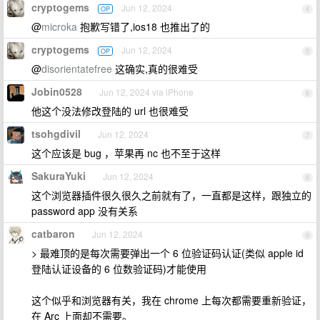
cryptogems
Jun 12, 2024
OP
4
@
microka
抱歉写错了,ios18 也推出了的
cryptogems
Jun 12, 2024
OP
5
@
disorientatefree
这确实,真的很难受
Jobin0528
Jun 12, 2024 via iPhone
6
他这个没法修改登陆的 url 也很难受
tsohgdivil
Jun 12, 2024
7
这个应该是 bug ，苹果再 nc 也不至于这样
SakuraYuki
Jun 12, 2024
8
这个浏览器插件很久很久之前就有了，一直都是这样，跟独立的
password app 没有关系
catbaron
Jun 12, 2024
9
> 最难顶的是每次需要弹出一个 6 位验证码认证(类似 apple id
登陆认证设备的 6 位数验证码)才能使用
这个似乎和浏览器有关，我在 chrome 上每次都需要重新验证，
在 Arc 上面却不需要。