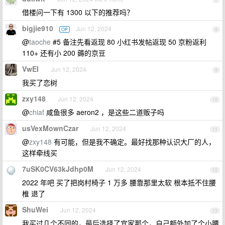
借楼问一下有 1300 以下的推荐吗？
bigjie910
Jun 12, 2024
OP
8
@
taoche
#5 备注先看返现 80 小红书发帖返现 50 京粉返利
110+ 还有小 200 薅的京豆
VwEI
Jun 12, 2024
9
我买了恋树
zxy148
Jun 12, 2024
10
@
chiaf
咸鱼很多 aeron2 ，是这些二道贩子吗
usVexMownCzar
Jun 12, 2024
11
@
zxy148
有可能，但是我不确定。最好找那种认识大厂的人，
这样牵线买
7uSK0CV63kJdhp0M
Jun 12, 2024
12
2022 年吧 买了把岗村椅子 1 万多 腰靠那里太软 根本抵不住腰
椎 退了
ShuWei
Jun 12, 2024
13
我买过几个不同的，最后选择了宜家那个，自己额外加了个小腰