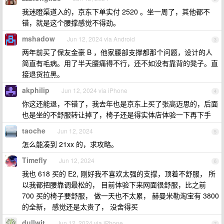
我迷瞪渠道入的，京东下单实付 2520 。坐一周了，其他都不
错，就是这个腰撑感觉不得劲。
mshadow
Jun 12, 2024 via Android
3
两年前买了保友金豪 B ，他家腰部支撑都那个问题，设计的人
简直有毛病。用了半天腰痛得不行，还不如没有靠背的凳子。直
接退货拉黑。
akphilip
Jun 12, 2024 via iPhone
4
你这还能退，不错了，我去年也是京东上买了张高迈思的，后面
也是坐的不舒服转让掉了，椅子还是得实体店体验一下再下手
taoche
Jun 12, 2024
5
怎么能凑到 21xx 的，求攻略。
Timefly
Jun 12, 2024
6
我也 618 买的 E2, 刚好我不喜欢太强的支撑，顶着不舒服， 所
以我都把腰靠调最松的， 目前体验下来网面很舒服，比之前
700 买的椅子要舒服， 做一天也不太累， 赫曼米勒淘宝有 3800
的全新， 感觉还是太贵了， 没舍得买
dullwit
Jun 12, 2024 via iPhone
7