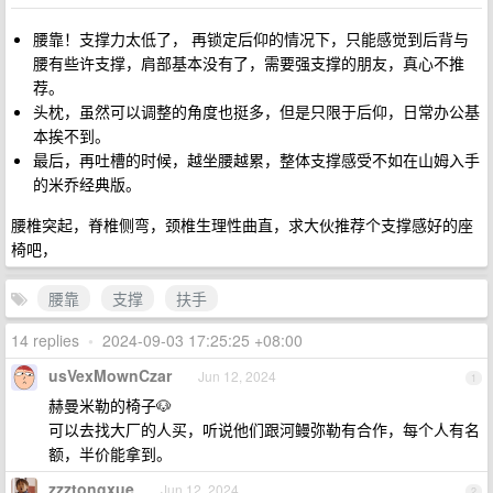
腰靠！支撑力太低了， 再锁定后仰的情况下，只能感觉到后背与
腰有些许支撑，肩部基本没有了，需要强支撑的朋友，真心不推
荐。
头枕，虽然可以调整的角度也挺多，但是只限于后仰，日常办公基
本挨不到。
最后，再吐槽的时候，越坐腰越累，整体支撑感受不如在山姆入手
的米乔经典版。
腰椎突起，脊椎侧弯，颈椎生理性曲直，求大伙推荐个支撑感好的座
椅吧，
腰靠
支撑
扶手
14 replies
•
2024-09-03 17:25:25 +08:00
usVexMownCzar
Jun 12, 2024
1
赫曼米勒的椅子🐶
可以去找大厂的人买，听说他们跟河鳗弥勒有合作，每个人有名
额，半价能拿到。
zzztongxue
Jun 12, 2024
2