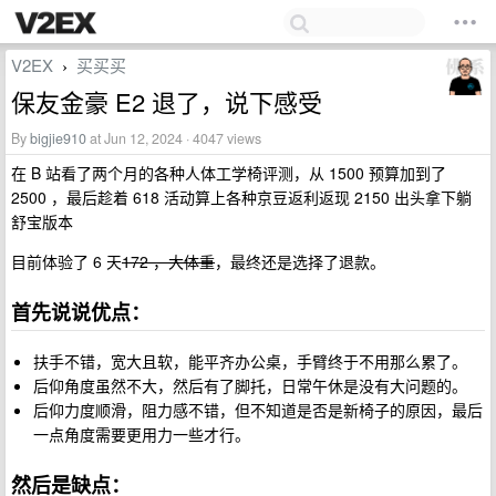
V2EX
买买买
›
保友金豪 E2 退了，说下感受
By
bigjie910
at Jun 12, 2024 · 4047 views
在 B 站看了两个月的各种人体工学椅评测，从 1500 预算加到了
2500 ，最后趁着 618 活动算上各种京豆返利返现 2150 出头拿下躺
舒宝版本
目前体验了 6 天
172 ，大体重
，最终还是选择了退款。
首先说说优点：
扶手不错，宽大且软，能平齐办公桌，手臂终于不用那么累了。
后仰角度虽然不大，然后有了脚托，日常午休是没有大问题的。
后仰力度顺滑，阻力感不错，但不知道是否是新椅子的原因，最后
一点角度需要更用力一些才行。
然后是缺点：