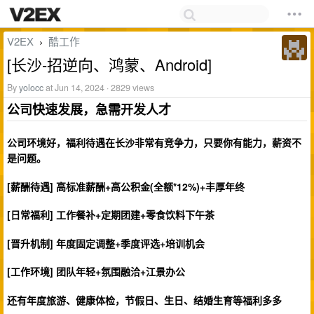
V2EX
酷工作
›
[长沙-招逆向、鸿蒙、Android]
By
yolocc
at Jun 14, 2024 · 2829 views
公司快速发展，急需开发人才
公司环境好，福利待遇在长沙非常有竞争力，只要你有能力，薪资不
是问题。
[薪酬待遇] 高标准薪酬+高公积金(全额*12%)+丰厚年终
[日常福利] 工作餐补+定期团建+零食饮料下午茶
[晋升机制] 年度固定调整+季度评选+培训机会
[工作环境] 团队年轻+氛围融洽+江景办公
还有年度旅游、健康体检，节假日、生日、结婚生育等福利多多