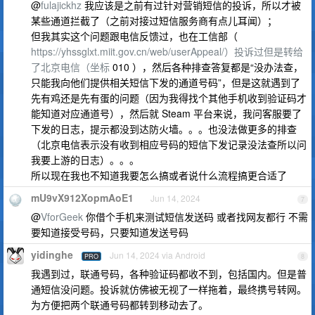
@
fulajickhz
我应该是之前有过针对营销短信的投诉，所以才被
某些通道拦截了（之前对接过短信服务商有点儿耳闻）；
但我其实这个问题跟电信反馈过，也在工信部（
https://yhssglxt.miit.gov.cn/web/userAppeal/）投诉过但是转给
了北京电信（坐标
010 ），然后各种排查答复都是“没办法查，
只能我向他们提供相关短信下发的通道号码”，但是这就遇到了
先有鸡还是先有蛋的问题（因为我得找个其他手机收到验证码才
能知道对应通道号），然后就 Steam 平台来说，我问客服要了
下发的日志，提示都没到达防火墙。。。也没法做更多的排查
（北京电信表示没有收到相应号码的短信下发记录没法查所以问
我要上游的日志）。。。
所以现在我也不知道我要怎么搞或者说什么流程搞更合适了
mU9vX912XopmAoE1
Jun 14, 2024
7
@
VforGeek
你借个手机来测试短信发送码 或者找网友都行 不需
要知道接受号码，只要知道发送号码
yidinghe
Jun 14, 2024 via Android
PRO
8
我遇到过，联通号码，各种验证码都收不到，包括国内。但是普
通短信没问题。投诉就仿佛被无视了一样拖着，最终携号转网。
为方便把两个联通号码都转到移动去了。