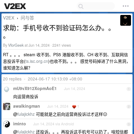
V2EX
问与答
›
求助：手机号收不到验证码怎么办。。
。
By
VforGeek
at Jun 14, 2024 · 2241 views
RT 。。。 steam 收不到、PS5 港服收不到、CH 收不到、互联网信
息投诉平台(
ts.isc.org.cn
)也收不到。。。 感觉号码掉进了什么黑洞，
谁知道怎么解？
20 replies
•
2024-06-17 10:13:09 +08:00
mU9vX912XopmAoE1
Jun 14, 2024
1
向运营商投诉
awalkingman
Jun 14, 2024
1
2
@
fulajickhz
可能就是之前向运营商投诉过才这样😑
iminto
Jun 14, 2024 via Android
3
@
fulajickhz
还投诉。。。再投诉这手机号可以扔了，啥短信都