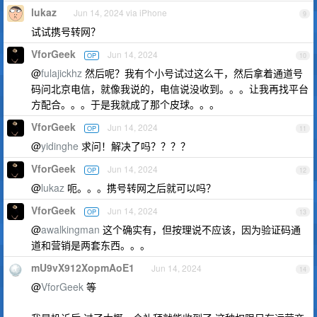
lukaz
Jun 14, 2024 via iPhone
9
试试携号转网？
VforGeek
Jun 14, 2024
OP
10
@
fulajickhz
然后呢？我有个小号试过这么干，然后拿着通道号
码问北京电信，就像我说的，电信说没收到。。。让我再找平台
方配合。。。于是我就成了那个皮球。。。
VforGeek
Jun 14, 2024
OP
11
@
yidinghe
求问！解决了吗？？？？
VforGeek
Jun 14, 2024
OP
12
@
lukaz
呃。。。携号转网之后就可以吗？
VforGeek
Jun 14, 2024
OP
13
@
awalkingman
这个确实有，但按理说不应该，因为验证码通
道和营销是两套东西。。。
mU9vX912XopmAoE1
Jun 14, 2024
14
@
VforGeek
等