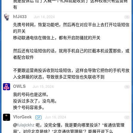
我是投诉后 过了大概一个礼拜就能收到了 这种权限只有运营商
有
hfJ433
Jun 14, 2024
15
先携号转网，恢复功能吧，然后再在对应平台上去打开垃圾短信
的开关
移动联通电信在微信上，都有开启防骚扰的开关
然后还有垃圾短信的话，就用手机自己的拦截本机设置那些，或
者配合软件
不要跟运营商投诉收到垃圾短信，这样会导致它把你的手机号放
入全屏蔽的状态，导致很多正常短信也失联收不到
OWLS
Jun 15, 2024
16
我的号码也是这样。
投诉过多次了，没鸟用。
换个号码容易多。
VforGeek
Jun 16, 2024
OP
17
@
fulajickhz
呃，没完全懂，我是要向哪里投诉？“省通信管理
局”，对应北京是啥？“北京通信管理局”？能展开说下么