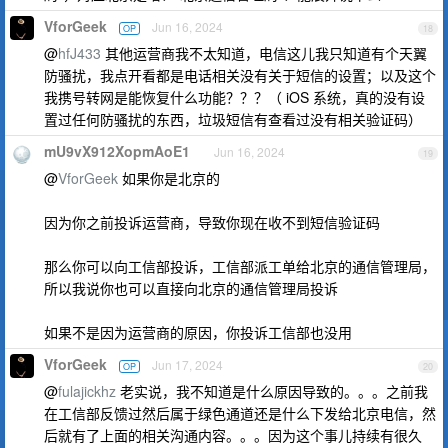
VforGeek
Jun 16, 2024
OP
18
@
hfJ433
其他运营商我不太知道，电信这儿我只知道有个天翼
防骚扰，我点开看都是电话相关没有关于短信的设置；以及这个
我携号转网是能恢复什么功能？？？（ iOS 系统，真的没有设
置过任何防骚扰的东西，垃圾短信有查看过没有相关验证码）
mU9vX912XopmAoE1
Jun 16, 2024
19
@
VforGeek
如果你是北京的
因为你之前投诉运营商，导致你现在收不到短信验证码
那么你可以向工信部投诉，工信部派工单给北京的通信管理局，
所以我说你也可以直接向北京的通信管理局投诉
如果不是因为运营商的原因，你投诉工信部也没用
VforGeek
Jun 17, 2024
OP
20
@
fulajickhz
老实说，我不知道是什么原因导致的。。。之前我
在工信部反馈过然后属于绿色通道还是什么下发给北京电信，然
后就有了上面的相关沟通内容。。。因为这个事儿持续有很久