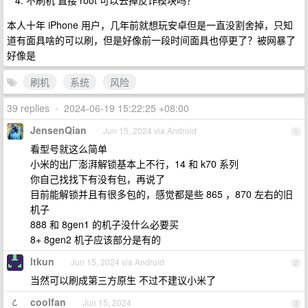
不刷机 直接 root 可以去掉反诈模块吗？
本人十年 iPhone 用户，几年前就想玩安卓但是一直没割舍掉，只知
道有面具啥的可以刷，但是好像前一段时间面具也停更了？被网暴了
好像是
刷机
系统
风险
39 replies
•
2024-06-19 15:22:25 +08:00
JensenQian
Jun 15, 2024 via Android
1
看型号就这么简单
小米的出厂澎湃解锁基本上不行，14 和 k70 系列
你自己找找下有没有包，再说了
目前能解锁并且有很多包的，感觉都是些 865 ，870 左右的旧
机子
888 和 8gen1 的机子没什么必要买
8+ 8gen2 机子应该部分是有的
ltkun
Jun 15, 2024 via Android
2
当然可以刷成第三方原生 不过不建议小米了
coolfan
Jun 15, 2024
3