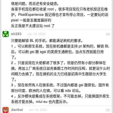
很是问题，而且还有安全疑虑。
各家手机现在都在收紧 root ，很多项目现在只有老机型还在维
护，PixelExperience 我记得也才宣布停止项目，一定要玩的话
pixel 一般是支援度最好的
反正我是不太建议玩 root 了
sir283
Jun 16, 2024
23
只要能解锁 BL 的手机，都能满足刷机的要求。
1 ，可以刷原生系统，现在新机器都是支持 pt 架构的，解锁 BL
后，可以刷 gsi 跟 sgsi 的类原生通刷包，加点东西就能日用
了。
2 ，只是说现在大佬都退了很多了，但是仍然有小部分群体在
搞，再加上厂商系统日益完善跟工作时间的压榨，就更没什么时
间精力去搞了，现在搞机的主力已经是初高中生跟部分大学生
了。
3 ，现在依然有人在做系统，不过国内都是 gsi 跟原包，国外有
部分印度、欧洲的人在搞，可以看 xda 论坛。
4 ，反诈模块是集成在系统框架，不可能去掉，只能换国外原生
系统才能去掉。miui eu 也内置反诈。
danbai
Jun 16, 2024
24