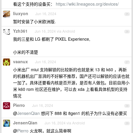
看这个支持的设备买：
https://wiki.lineageos.org/devices/
liuxyon
Jun 16, 2024
25
暂时安装了小米欧洲版.
Yzh361
Jun 16, 2024 via Android
26
我的三星和 LG 都刷了 PIXEL Experience,
小米的不清楚
vaanux
Jun 16, 2024
27
小米出厂 miui 支持解锁的比较新的也就是米 13 和 k60 ，再新
的机器机出厂澎湃的不好解不推荐，国产还可以解锁的应该也就
一加了。具体还要看内核是否开源，是否有人做包。目前自用小
米 k60 rom 社区还在维护，可以去 xda 上看看具体机型的支持
情况
Pierro
Jun 16, 2024
28
@
JensenQian
想问下 888 和 8gen1 的机子为什么没有必要买
JensenQian
Jun 16, 2024 via Android
29
@
Pierro
火龙啊，就这么简单啊