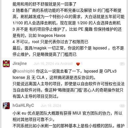
能用和用的舒不舒服就是另一回事了
2 随着各厂商的系统功能的不断完善以及解锁 bl 的门槛不断提
高，刷机越发成为一个特别小众的需求，大白话就是五年前可能
1/100 的人会选择去刷机，现在就是 1/200 的人会选择去刷机
3 并不是 有的项目停止维护了，比如 PE 魔趣 但保持维护的还
是有的，比如 linageos Havos
4 不可以，root 只是代表你过去了权限而已
最后，面具/magisk 一切正常，你说的那个是 lsposed ，也不是
停止维护，只是略微提高了门槛而已
Jirajine
Jun 16, 2024 via Android
1
21
@
laoshiqi86
你这么一说我去看了一下，lsposed 是 GPLv3
license 且 无 CLA ，这样搞闭源是违反协议的。
只能说远离国人主导的项目，即使是以自由软件许可授权也没法
当自由软件对待。像这种“略微提高门槛”恶心人的奇葩操作就只
有国人主导的项目见到过。
hGaHLRyC
Jun 16, 2024
22
小米 eu 优点是团队大概跟有获得 MIUI 官方团队的协力，所以
相对其他项目可靠不少。
不同系统比如小米刷一加的那种基本上是极小规模的团队，维护