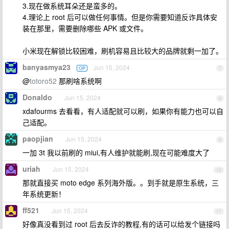
3.现在做系统耳朵还是蛮多的。
4.理论上 root 后可以做任何事情。但是你需要知道反诈具体安
装在那里，需要删除哪些 APK 或文件。
小米现在解锁比较困难，刷机容易且比较大的品牌就剩一加了。
banyasmya23
Jun 15, 2024
OP
7
@
totoro52
那刷啥系统啊
Donaldo
Jun 15, 2024
8
xdafourms 去看看，有人适配就可以刷，如果你有能力也可以自
己适配。
paopjian
Jun 15, 2024
9
一加 3t 我以前刷的 miui,有人维护就能刷,现在可能难度大了
uriah
Jun 15, 2024
10
那就直接买 moto edge 系列海外版。。到手就是原生系统，三
年系统更新！
ff521
Jun 15, 2024
11
好像真没看到过 root 后去反诈的教程,有的话可以给发个链接吗