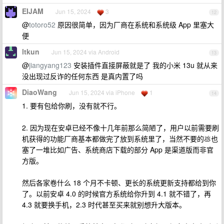
EIJAM
Jun 15, 2024
3
12
@
totoro52
原因很简单，因为厂商在系统和系统级 App 里塞大
便
ltkun
Jun 15, 2024 via Android
13
@
jiangyang123
安装插件直接屏蔽就是了 我的小米 13u 就从来
没出现过反诈的任何东西 是真内置了吗
DiaoWang
Jun 15, 2024 via iPhone
1
14
1. 要有包给你刷，没有就不行。
2. 因为现在安卓已经不像十几年前那么简陋了，用户以前需要刷
机获得的功能厂商基本都做完了放到系统里了，当然不要的💩也
塞了一堆比如广告、系统商店下载的部分 App 是渠道版而非官
方版。
然后各家卷什么 18 个月不卡顿、更长的系统更新支持都给到你
了。以前安卓 4.0 的时候官方系统给你升到 4.1 就不错了，再
4.3 就要换手机，2.3 时代甚至买来就别想升大版本。