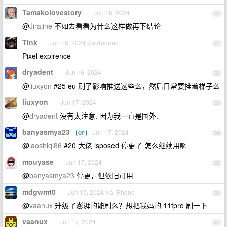
Tamakolovestory
Jun 16, 2024
30
@
Jirajine
不如去看看为什么这样做再下结论
Tink
Jun 16, 2024 via Android
31
Pixel expirence
dryadent
Jun 16, 2024
32
@
liuxyon
#25 eu 刷了影响推送这些么，然后日常要挂着梯子么
liuxyon
Jun 17, 2024
33
@
dryadent
没有太注意. 因为我一直是国外.
banyasmya23
Jun 17, 2024
OP
34
@
laoshiqi86
#20 大佬 lsposed 停更了 怎么继续用啊
mouyase
Jun 17, 2024
35
@
banyasmya23
停更，但依旧可用
mdgwmt0
Jun 17, 2024 via iPhone
36
@
vaanux
升级了澎湃的能刷么？想把我妈的 11tpro 刷一下
vaanux
Jun 17, 2024
37