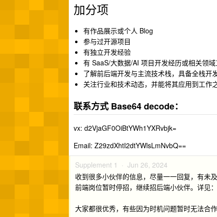
加分项
有作品展示或个人 Blog
参与过开源项目
有独立开发经验
有 SaaS/大数据/AI 项目开发经历或相关领
了解前后端开发与主流技术栈，具备全栈开
关注行业和技术动态，并能将其应用到工作
联系方式 Base64 decode：
vx: d2VjaGF0OiBtYWh1YXRvbjk=
Email: Z29zdXhtI2dtYWlsLmNvbQ==
Supplement 1 ·
Jun 26, 2024
收到很多小伙伴的信息，尽量一一回复，有未
前端岗位暂时停招，继续招后端小伙伴。详见
大家都很优秀，有些因为时机问题暂时无法合