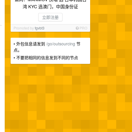
湾 KYC 选澳门，中国身份证
立即注册
Promoted by
fgvbt3
PRO
• 外包信息请发到
/go/outsourcing
节
点。
• 不要把相同的信息发到不同的节点