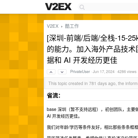
V2EX
酷工作
›
[深圳-前端/后端/全栈-15
的能力。加入海外产品技术团
据和 AI 开发经历更佳
PrivateUser
·
Jun 17, 2024
· 4286 views
This topic created in 781 days ago, the info
省流：
base 深圳（暂不支持远程），初创团队，主要
AI 开发经历更佳。
我们对年龄/学历等条件友好，相比那些条条框框