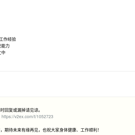
域工作经验
发能力
之中
及时回复或漏掉请见谅。
：
https://v2ex.com/t/1052723
作，期待未来有缘再见，也祝大家身体健康、工作顺利！