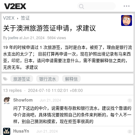
V2EX
签证
›
关于澳洲旅游签证申请，求建议
By
joefire
at Jun 21, 2024 · 5694 views
19 年的时候申请过 1 次旅游签，当时是白本，被拒了，理由是银行流
水支出的太少了； 目前打算再申请一次，现在护照出境记录有马来西
亚，印尼，日本，请问申请需要注意什么，需不需要解释信之类的，
无房无车。 求建议
旅游签证
银行流水
解释信
13 replies
•
2024-07-10 11:02:01 +08:00
Showfom
Jun 21, 2024
1
问了下这边的中介，说需要有存款和银行流水，建议找个靠谱的
中介咨询吧，具体情况要按照自己的条件来判断的，每个人不一
样，别自己猜测和摸索，现在拒签率很高的
HusaYn
Jun 21, 2024
2