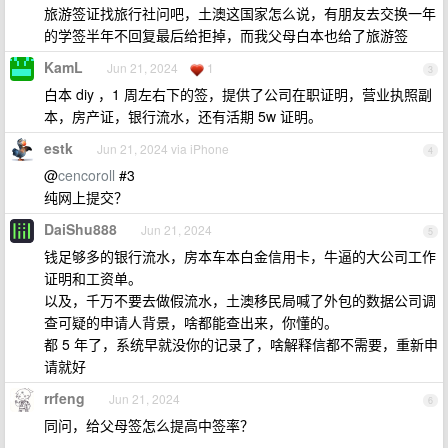
旅游签证找旅行社问吧，土澳这国家怎么说，有朋友去交换一年
的学签半年不回复最后给拒掉，而我父母白本也给了旅游签
KamL
Jun 21, 2024
1
3
白本 diy ，1 周左右下的签，提供了公司在职证明，营业执照副
本，房产证，银行流水，还有活期 5w 证明。
estk
Jun 21, 2024 via iPhone
4
@
cencoroll
#3
纯网上提交？
DaiShu888
Jun 21, 2024
5
钱足够多的银行流水，房本车本白金信用卡，牛逼的大公司工作
证明和工资单。
以及，千万不要去做假流水，土澳移民局喊了外包的数据公司调
查可疑的申请人背景，啥都能查出来，你懂的。
都 5 年了，系统早就没你的记录了，啥解释信都不需要，重新申
请就好
rrfeng
Jun 21, 2024
6
同问，给父母签怎么提高中签率？