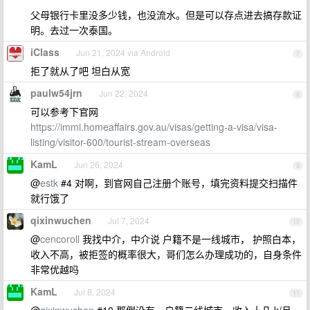
父母银行卡里没多少钱，也没流水。但是可以存点进去搞存款证
明。去过一次泰国。
iClass
Jun 21, 2024 via Android
7
拒了就从了吧 坦白从宽
paulw54jrn
Jun 22, 2024
8
可以参考下官网
https://immi.homeaffairs.gov.au/visas/getting-a-visa/visa-
listing/visitor-600/tourist-stream-overseas
KamL
Jun 26, 2024
9
@
estk
#4 对啊，到官网自己注册个账号，填完资料提交扫描件
就行饿了
qixinwuchen
Jul 7, 2024
10
@
cencoroll
我找中介，中介说 户籍不是一线城市， 护照白本，
收入不高，被拒签的概率很大，哥们怎么办理成功的，自身条件
非常优越吗
KamL
Jul 8, 2024
11