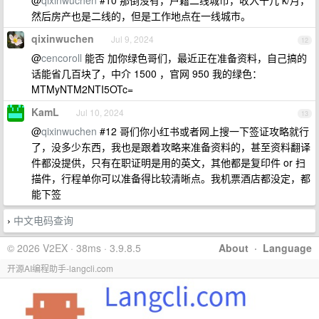
@
qixinwuchen
#10 那倒没有，户籍二线城市，收入十几 k/月，
然后房产也是二线的，但是工作地点在一线城市。
qixinwuchen
Jul 9, 2024
12
@
cencoroll
能否 加你绿色哥们，最近正在准备资料，自己搞的
话能省几百块了，中介 1500 ，官网 950 我的绿色：
MTMyNTM2NTI5OTc=
KamL
Jul 10, 2024
13
@
qixinwuchen
#12 哥们你小红书或者网上搜一下签证攻略就行
了，没多少东西，我也是跟着攻略来准备资料的，甚至资料翻译
件都没提供，只有在职证明是用的英文，其他都是复印件 or 扫
描件，行程单你可以准备得比较清晰点。我机票酒店都没定，都
能下签
中文电码查询
›
© 2026 V2EX · 38ms · 3.9.8.5
About
·
Language
开源AI编程助手-langcli.com