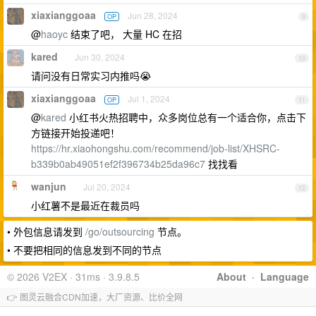
xiaxianggoaa
Jun 28, 2024
OP
9
@
haoyc
结束了吧， 大量 HC 在招
kared
Jun 30, 2024
10
请问没有日常实习内推吗😭
xiaxianggoaa
Jul 1, 2024
OP
11
@
kared
小红书火热招聘中，众多岗位总有一个适合你，点击下
方链接开始投递吧！
https://hr.xiaohongshu.com/recommend/job-list/XHSRC-
b339b0ab49051ef2f396734b25da96c7
找找看
wanjun
Jul 20, 2024
12
小红薯不是最近在裁员吗
• 外包信息请发到
/go/outsourcing
节点。
• 不要把相同的信息发到不同的节点
© 2026 V2EX · 31ms · 3.9.8.5
About
·
Language
👉 图灵云融合CDN加速，大厂资源、比价全网