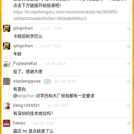
点击下方链接开始投递吧！
https://hr.xiaohongshu.com/recommend/job-list/XHSRC-
c695a333eabb2f456e15836d6908fcc3
qingchun
Jun 27, 2024
3
卡统招和学历么
qingchun
Jun 27, 2024
4
年龄
FujiwaraKai
Jun 28, 2024
5
投了，感谢大佬
xiaxianggoaa
Jun 28, 2024
OP
6
有意向
@
qingchun
对学历和大厂经验都有一定要求
jiang1234321
Jun 28, 2024
7
有深圳的技术岗位吗？
haoyc
Jun 28, 2024
8
最近 hc 盘点结束了么