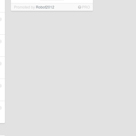
Promoted by
Robot2012
PRO
3
4
5
6
7