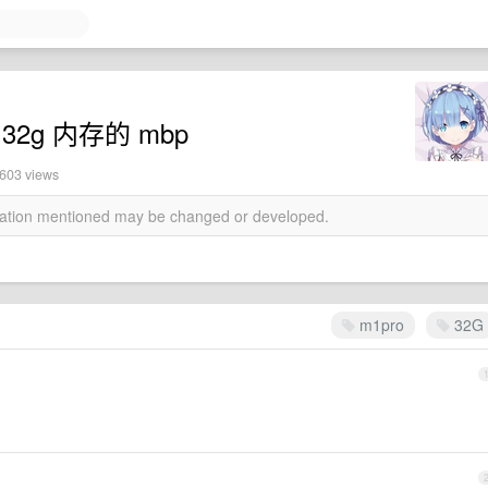
 32g 内存的 mbp
2603 views
rmation mentioned may be changed or developed.
m1pro
32G