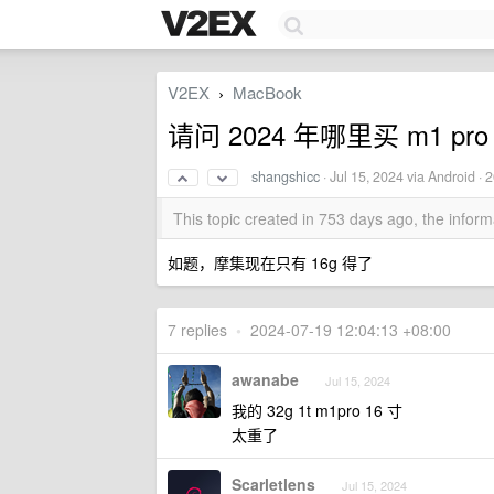
V2EX
MacBook
›
请问 2024 年哪里买 m1 pro
shangshicc
·
Jul 15, 2024
via Android · 
This topic created in 753 days ago, the info
如题，摩集现在只有 16g 得了
7 replies
•
2024-07-19 12:04:13 +08:00
awanabe
Jul 15, 2024
我的 32g 1t m1pro 16 寸
太重了
Scarletlens
Jul 15, 2024