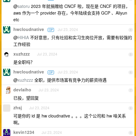
@
satoru
2023 年就捐赠给 CNCF 啦，现在是 CNCF 的项目，
aws 作为一个 provider 存在，今年陆续会支持 GCP 、Aliyun
etc
hwcloudnative
Jul 23, 2024
OP
4
@
HIHIA
不好意思，只有社招和实习生岗位开放，需要有较强的
工作经验
xuzhzzz
Jul 23, 2024
5
是全职吗？
hwcloudnative
Jul 23, 2024
OP
6
@
xuzhzzz
全职，提供市场富有竞争力的薪资待遇
devlaiho
Jul 23, 2024
7
已投，望回复
zhsj
Jul 23, 2024
8
可是你的 id 是 hw cloudnative 。。。这个公司和 hw 啥关系
啊。
kevin1234
Jul 23, 2024
9