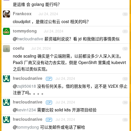
是运维 会 golang 能行吗？
Frankcox
Jul 24, 2024
10
cloudpilot ，是做过公有云 cost 相关的吗？
tommydong
Jul 24, 2024
11
@
hwcloudnative
薪资福利说说？看 jd 和我做过的事情类似
coefu
Jul 24, 2024
12
node scaling 确实是个云端刚需，以前都没多少人深入关注。
PaaS 厂商又没有动力去实现，倒是 OpenShift 里集成 kubevirt
之后有过类似实现。
hwcloudnative
Jul 24, 2024
OP
13
@
zsj950618
没有任何关系，借的朋友账号，这不是 V2EX 停止
注册了吗。。。。
hwcloudnative
Jul 24, 2024
OP
14
@
kevin1234
需要比较 solid k8s 开源项目经验
hwcloudnative
Jul 24, 2024
OP
15
@
tommydong
可以发邮件或电话了解哈