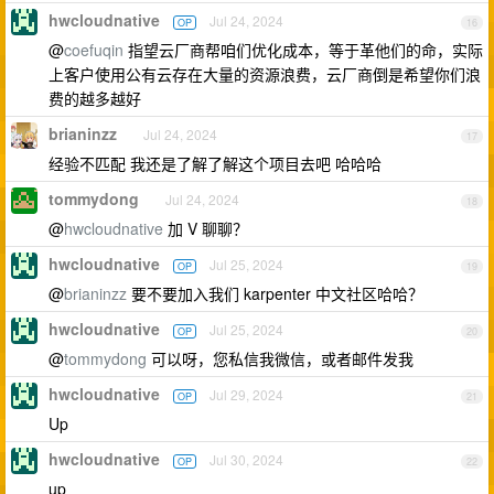
hwcloudnative
Jul 24, 2024
OP
16
@
coefuqin
指望云厂商帮咱们优化成本，等于革他们的命，实际
上客户使用公有云存在大量的资源浪费，云厂商倒是希望你们浪
费的越多越好
brianinzz
Jul 24, 2024
17
经验不匹配 我还是了解了解这个项目去吧 哈哈哈
tommydong
Jul 24, 2024
18
@
hwcloudnative
加 V 聊聊？
hwcloudnative
Jul 25, 2024
OP
19
@
brianinzz
要不要加入我们 karpenter 中文社区哈哈？
hwcloudnative
Jul 25, 2024
OP
20
@
tommydong
可以呀，您私信我微信，或者邮件发我
hwcloudnative
Jul 29, 2024
OP
21
Up
hwcloudnative
Jul 30, 2024
OP
22
up