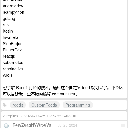
androiddev
learnpython
golang
rust
Kotlin
javahelp
SideProject
FlutterDev
reactjs
kubernetes
reactnative
vuejs
想了解 Reddit 讨论的技术，通过这个自定义 feed 就可以了。评论区
可以告诉我一些不错的编程 communities 。
reddit
CustomFeeds
Programming
2 replies
•
2024-07-25 16:57:29 +08:00
R4rvZ6agNVWr56V0
Jul 25, 2024
1