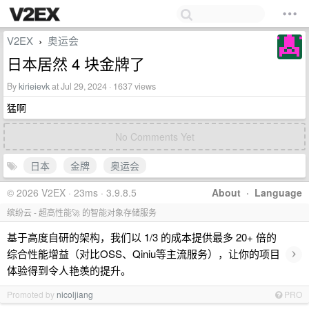
V2EX
奥运会
›
日本居然 4 块金牌了
By
kirieievk
at Jul 29, 2024 · 1637 views
猛啊
No Comments Yet
日本
金牌
奥运会
© 2026 V2EX · 23ms · 3.9.8.5
About
·
Language
缤纷云 - 超高性能🚀 的智能对象存储服务
基于高度自研的架构，我们以 1/3 的成本提供最多 20+ 倍的
›
综合性能增益（对比OSS、Qiniu等主流服务），让你的项目
体验得到令人艳羡的提升。
Promoted by
nicoljiang
PRO