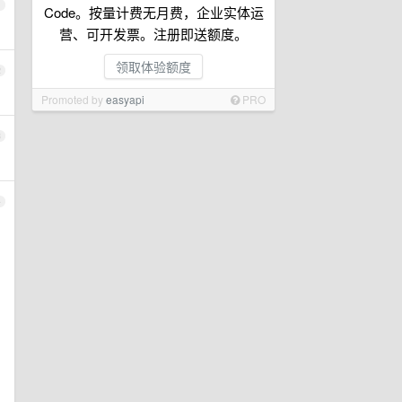
1
Code。按量计费无月费，企业实体运
营、可开发票。注册即送额度。
领取体验额度
2
Promoted by
easyapi
PRO
3
4