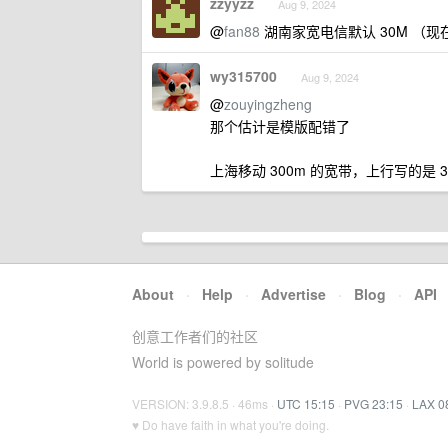
zzyyzz
Aug 9, 2024
@
fan88
湖南家宽电信默认 30M （现在可
wy315700
Aug 9, 2024
@
zouyingzheng
那个估计是模版配错了
上海移动 300m 的宽带，上行写的是 3
About
·
Help
·
Advertise
·
Blog
·
API
创意工作者们的社区
World is powered by solitude
VERSION: 3.9.8.5 · 46ms ·
UTC 15:15
·
PVG 23:15
·
LAX 0
♥ Do have faith in what you're doing.