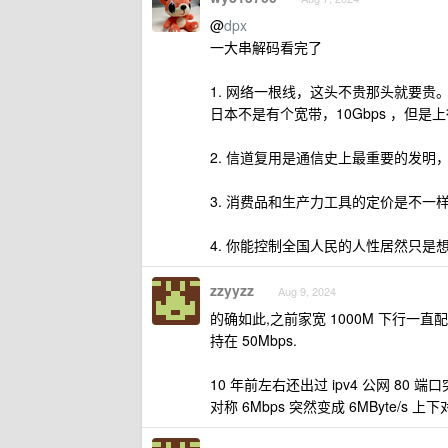
@
dpx
一大串解码看完了
1. 网络一根线，这头不贵那头就要
日本不是有个宽带，10Gbps ，但是上行
2. 信道复用是通信史上最重要的发
3. 消费品和生产力工具的定价是不一样的。参
4. 你能控制全国人民的人性居然只
zzyyzz
Aug 9, 2024
的确如此,之前家宽 1000M 下行一直配 3
持在 50Mbps.
10 年前左右还出过 ipv4 公网 8
对称 6Mbps 突然变成 6MByte/s 上下