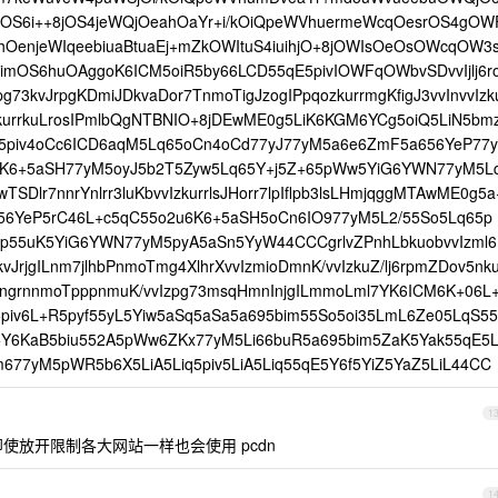
S6i++8jOS4jeWQjOeahOaYr+i/kOiQpeWVhuermeWcqOesrOS4gOW
OenjeWIqeebiuaBtuaEj+mZkOWItuS4iuihjO+8jOWIsOeOsOWcqOW3
imOS6huOAggoK6ICM5oiR5by66LCD55qE5pivIOWFqOWbvSDvvIjlj6r
g73kvJrpgKDmiJDkvaDor7TnmoTigJzogIPpqozkurrmgKfigJ3vvInvvIzk
mK/kurrkuLrosIPmlbQgNTBNIO+8jDEwME0g5LiK6KGM6YCg5oiQ5LiN5bm
5piv4oCc6ICD6aqM5Lq65oCn4oCd77yJ77yM5a6e6ZmF5a656YeP77y
6K6+5aSH77yM5oyJ5b2T5Zyw5Lq65Y+j5Z+65pWw5YiG6YWN77yM5L
Dlr7nnrYnlrr3luKbvvIzkurrlsJHorr7lpIflpb3lsLHmjqggMTAwME0g5a
6YeP5rC46L+c5qC55o2u6K6+5aSH5oCn6IO977yM5L2/55So5Lq65p
p55uK5YiG6YWN77yM5pyA5aSn5YyW44CCCgrlvZPnhLbkuobvvIzml6
uI3kvJrjgILnm7jlhbPnmoTmg4XlhrXvvIzmioDmnK/vvIzkuZ/lj6rpmZDov5nk
IDngrnngrnnmoTpppnmuK/vvIzpg73msqHmnInjgILmmoLml7YK6ICM6K+06L
piv6L+R5pyf55yL5Yiw5aSq5aSa5a695bim55So5oi35LmL6Ze05LqS55
Y6KaB5biu552A5pWw6ZKx77yM5Li66buR5a695bim5ZaK5Yak55qE5
77yM5pWR5b6X5LiA5Liq5piv5LiA5Liq55qE5Y6f5YiZ5YaZ5LiL44CC
1
宜,即使放开限制各大网站一样也会使用 pcdn
1