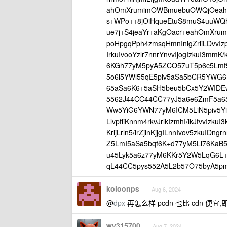
ahOmXrumimOWBmuebuOWQjOeahO
s+WPo++8jOiHqueEtuS8muS4uuWQh
ue7j+S4jeaYr+aKgOacr+eahOmXrum
poHpgqPph4zmsqHmnInlgZrliLDvvIzp
IrkuIvooYzlr7nnrYnvvIjogIzkuI3m
6KGh77yM5pyA5ZCO57uT5p6c5Lmf
5o6l5YWl55qE5piv5aSa5bCR5YWG
65aSa6K6+5aSH5beu5bCx5Y2WIDEwTS
5562J44CC44CC77yJ5a6e6ZmF5a65
Ww5YiG6YWN77yM6ICM5LiN5piv5Yi
LlvpfliKnnm4rkvJrlkIzmhI/lkJfvvIzk
KrljLrln5/lrZjlnKjjgILnnIvov5zku
Z5LmI5aSa5bqf6K+d77yM5Li76KaB5
u45Lyk5a6z77yM6KKr5Y2W5LqG6L+
qL44CC5pys552A5L2b57O75byA5pm6
koloonps
Aug 6, 2024
@
dpx
再怎么样 pcdn 也比 cdn 便
wy315700
Aug 7, 2024