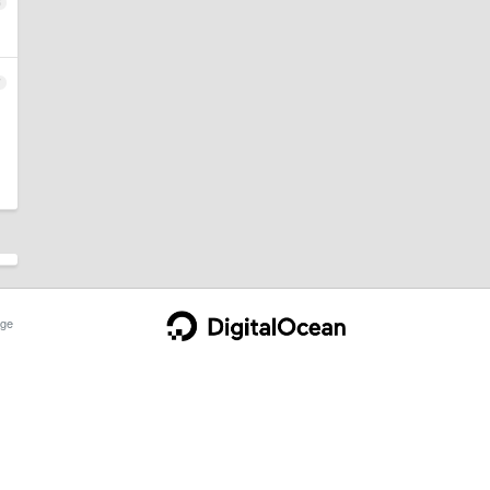
6
7
ge