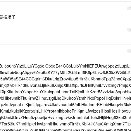
1
成竞技场了
1
1
ui5o6n5Yi25LiL6YCg5oiQ55qE44CC5Lul5YmNIEFEU0wg5pe25Luj5Li
56ew5piv5oqA5pyv6Zeu6aKY77yM5L2G5Lmf6K6p6L+Q6JCl5ZWG5L2
aW95aSE44CCCgrlm6DkuLrlgZrov4fpu5Hlrr3luKbnmoTpg73nn6Xpg
mjqXlvbHlk43kuIvpnaLlj6/ku6XmjqXlhaXlpJrlsJHnlKjmiLfvvIzmg7PmjqX
qDlpKfkuIrooYzopoHkuYjkuIvpnaLnmoTnlKjmiLflkKzor53vvIzkuI3opoHk
lvbHlk43mlbTkuKrnvZHnu5zjgILliqDkuIrooYzmhI/lkbPopoHliqDpkrHlh4/li
lrpzkuIvpnaLnlKjmiLfpgJrov4fkuIvnuqfot6/nlLHkuInmrKHlhbHkuqvlrr3lu
KjmiLfkuI3lkKzor53lsLHlkYror4nlhbblroPnlKjmiLfvvIzosIHosIHosIHov53l
3pgKDmiJDnvZHnu5zpob/ljaHvvIzmgLvkvJrmnInlpLTohJHlj5Hng63kuI3m
Tor53luK7nnIHpkrHvvIznnIHkuIvnmoTlrr3luKblj4jlj6/ku6XmjqXmm7Tlp
8jOm7keWuveW4puWSjOi/kOiQpeWVhumDveaYr+mdouWvueebuOWQjO