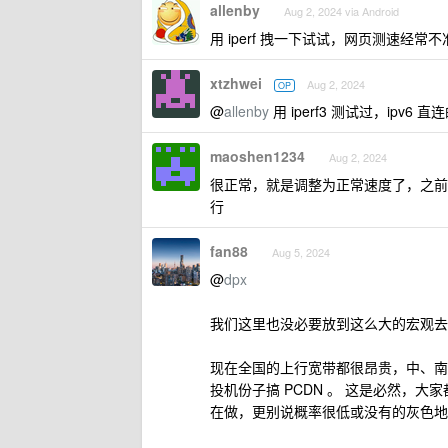
allenby
Aug 2, 2024 via Android
用 iperf 拽一下试试，网页测速经常不
xtzhwei
Aug 2, 2024
OP
@
allenby
用 iperf3 测试过，ipv
maoshen1234
Aug 2, 2024
很正常，就是调整为正常速度了，之前 V4 上
行
fan88
Aug 5, 2024
@
dpx
我们这里也没必要放到这么大的宏观去
现在全国的上行宽带都很昂贵，中、南
投机份子搞 PCDN 。 这是必然，
在做，更别说概率很低或没有的灰色地