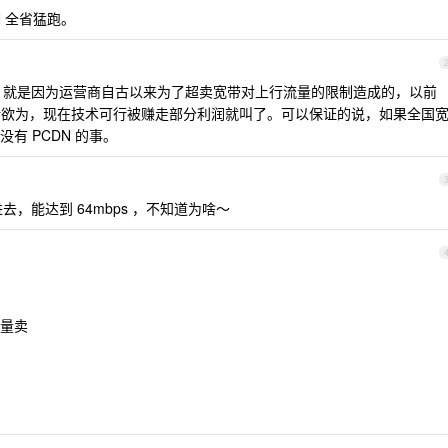
N 全省猛跑。
 ，就是因为运营商自古以来为了超卖宽带对上行流量的限制造成的，以前
为所欲为，现在技术可行被赚走部分利润就叫了。可以保证的说，如果全国
有 PCDN 的事。
进去，能达到 64mbps ，不知道为啥～
量卖