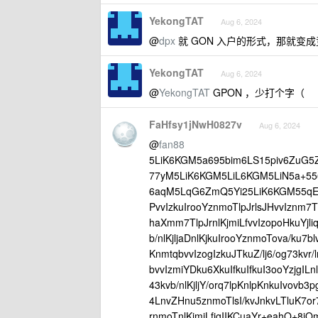
YekongTAT
Aug 6, 2024
@
dpx
就 GON 入户的形式，那就变
YekongTAT
Aug 6, 2024
@
YekongTAT
GPON ，少打个字（
FaHfsy1jNwH0827v
Aug 6, 2024
@
fan88
5LiK6KGM5a695bim6LS15piv6ZuG5Z
77yM5LiK6KGM5LiL6KGM5LiN5a+5
6aqM5LqG6ZmQ5Yi25LiK6KGM55qE5
PvvIzkuIrooYznmoTlpJrlsJHvvIznm7T
haXmm7TlpJrnlKjmiLfvvIzopoHkuYjli
b/nlKjljaDnlKjkuIrooYznmoTova/ku7b
KnmtqbvvIzogIzkuJTkuZ/lj6/og73kvr/
bvvIzmiYDku6XkuIfkuIfkuI3ooYzjgILnl
43kvb/nlKjljY/orq7lpKnlpKnkuIvovb
4LnvZHnu5znmoTlsI/kvJnkvLTluK7or7
rnmoTnlKjmiLfjgIIKCuaYr+eahO+