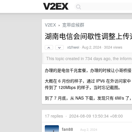
V2EX
宽带症候群
›
湖南电信会间歇性调整上传速度吗？
xtzhwei
·
Aug 2, 2024
· 3024 views
This topic created in 734 days ago, the info
办理的是电信千兆套餐，办理的时候让小哥桥接，当
大概在 6 月份的样子，通过 IPV6 在外访问家
传到了 120Mbps 的样子，当时忘记截图。
到了 7 月底，从 NAS 下载，发现只有 6M/s
17 replies
•
2024-08-09 13:50:34 +08:00
fan88
Aug 2, 2024