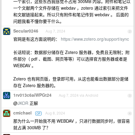
一个索引，这些东西我感觉不占用 300MB 内容。附件和笔记以
一个文献两个文件存储在 webdav ，zotero 通过索引来把文件
和文献链接起来。所以只有附件和笔记传到 webdav 。 后面的
问题我看不懂你要干什么。
Secular0246
Aug 7, 2024
2
官网是有这方面说明的：
https://www.zotero.org/support/sync
长话短说：数据部分储存在 Zotero 服务器，免费且无限制；附
件部分（ pdf 、截图、网页等等）可以选择官方服务器或者是
WEBDAV 。
Zotero 也有网页版，登录即可用，从这也能看出数据部分是储
存在 Zotero 服务器的。
1rv013c6aiWPGt24
Aug 7, 2024 via Android
3
@
JKOR
正解
cmichael
Aug 8, 2024
OP
4
那为什么一开始我不用 WEBDAV ，只进行数据同步时，很容易
就占满 300MB 了？