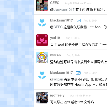
CEEC
Aug 8, 2024 via iPhone
@
blacksun1017
有个内购“限时福利，
blacksun1017
Aug 8, 2024
OP
@
CEEC
这是我关联我另一个 App 「骑
yxd19
Aug 8, 2024
买了 wod 的是不是可以直接溜走了～
witcan
Aug 8, 2024
运动轨迹可以导出来放到个人博客站上
blacksun1017
Aug 8, 2024
OP
@
witcan
App 本身不行哦，但我吧知
所有数据都存在 Health App 里，如果
igofreely
Apr 14 via iPhone
可以导出 gpx 或者 tcx 文件吗