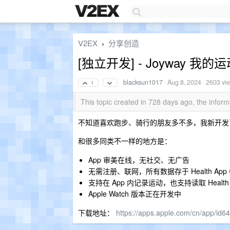
V2EX
分享创造
›
[独立开发] - Joyway 我的
blacksun1017
·
Aug 8, 2024
· 2603 vi
1
This topic created in 728 days ago, the info
不知道喜欢跑步、骑行的朋友多不多，我新开发了一
和很多同类不一样的地方是：
App 审美在线，无社交、无广告
无需注册、联网，所有数据存于 Health Ap
支持在 App 内记录运动，也支持读取 Healt
Apple Watch 版本正在开发中
下载地址：
https://apps.apple.com/cn/app/id