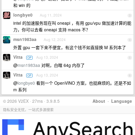
和 win 的
longbye0
Aug 11, 2024
3
intel 的加速服务现在叫 oneapi ，有用 gpu/vpu 做加速计算的能
力，你可以去看 oneapi 支持 macos 不？
msn1983aa
Aug 12, 2024
4
外置 gpu 一套下来不便宜，有这个钱不如直接换 M 系列本了
Vitta
Aug 13, 2024
OP
5
@
msn1983aa
对啊，白瞎 64g 内存了
Vitta
Aug 13, 2024
OP
6
@
longbye0
看到一个 OpenVINO 方案，也挺麻烦的。还是不如
m 系列
© 2026 V2EX · 27ms · 3.9.8.5
About
·
Language
隐私安全无忧，一站式多源搜索