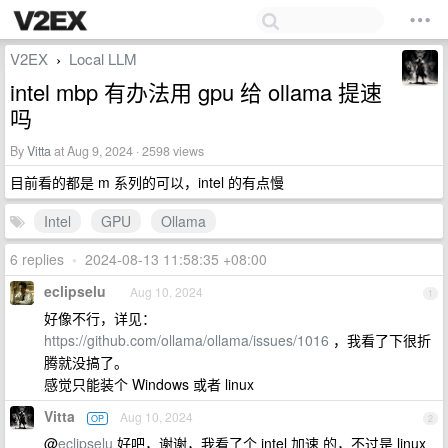
V2EX
Local LLM
›
intel mbp 有办法用 gpu 给 ollama 提速
吗
By
Vitta
at Aug 9, 2024 · 2598 views
目前看的都是 m 系列的可以，intel 的有点慢
Intel
GPU
Ollama
6 replies
•
2024-08-13 11:58:35 +08:00
eclipselu
Aug 10, 2024
1
好像不行，详见：
https://github.com/ollama/ollama/issues/1016
，我看了下很折
腾就没搞了。
感觉只能装个 Windows 或者 linux
Vitta
Aug 10, 2024
OP
2
@
eclipselu
好吧，谢谢，我看了个 intel 加速 的，不过是 linux