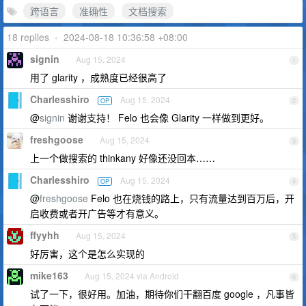
跨语言
准确性
文档搜索
18 replies
•
2024-08-18 10:36:58 +08:00
signin
Aug 15, 2024
1
用了 glarity ，成熟度已经很高了
Charlesshiro
Aug 15, 2024
OP
2
@
signin
谢谢支持！ Felo 也会像 Glarity 一样做到更好。
freshgoose
Aug 15, 2024
3
上一个做搜索的 thinkany 好像还没回本……
Charlesshiro
Aug 15, 2024
OP
4
@
freshgoose
Felo 也在烧钱的路上，只有流量达到百万后，开
启收费或者开广告等才有意义。
ffyyhh
Aug 15, 2024
5
好厉害，这个是怎么实现的
mike163
Aug 15, 2024 via Android
6
试了一下，很好用。加油，期待你们干翻百度 google ，凡事皆