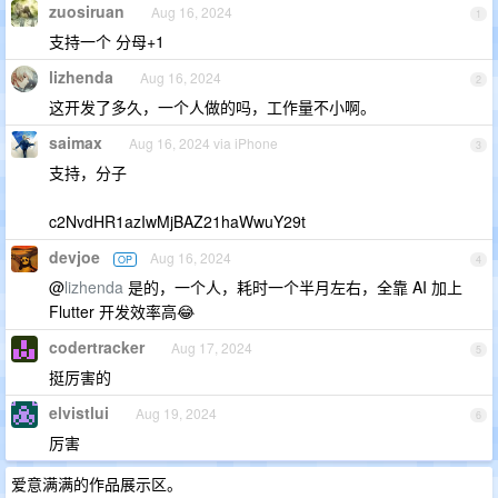
zuosiruan
Aug 16, 2024
1
支持一个 分母+1
lizhenda
Aug 16, 2024
2
这开发了多久，一个人做的吗，工作量不小啊。
saimax
Aug 16, 2024 via iPhone
3
支持，分子
c2NvdHR1azIwMjBAZ21haWwuY29t
devjoe
Aug 16, 2024
OP
4
@
lizhenda
是的，一个人，耗时一个半月左右，全靠 AI 加上
Flutter 开发效率高😂
codertracker
Aug 17, 2024
5
挺厉害的
elvistlui
Aug 19, 2024
6
厉害
爱意满满的作品展示区。