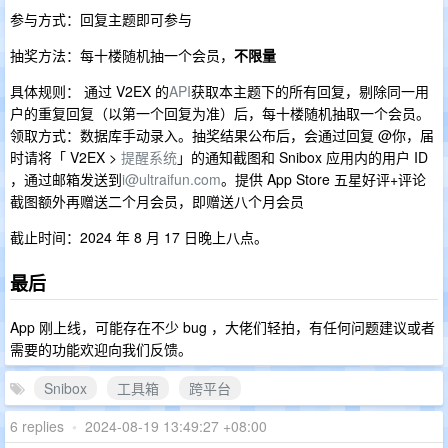
参与方式：回复主题即可参与
抽奖方法：每十楼随机抽一个会员，
不限量
具体规则： 通过 V2EX 的
API
获取本主题下的所有回复，剔除同一用
户的重复回复（以第一个回复为准）后，每十楼随机抽取一个会员。
领取方式：数据库手动录入。抽奖结果公布后，会通过回复 @你，届
时请将「 V2EX >
提醒系统
」的通知截图和 Snibox 应用内的用户 ID
，通过邮箱发送到
i@ultraifun.com
。提供 App Store 五星好评+评论
截图额外再赠送二个月会员，即赠送八个月会员
截止时间：2024 年 8 月 17 日晚上八点。
最后
App 刚上线，可能存在不少 bug ，大佬们轻拍，有任何问题建议或者
需要的功能欢迎向我们反馈。
Snibox
工具箱
跨平台
6 replies
•
2024-08-19 13:49:27 +08:00