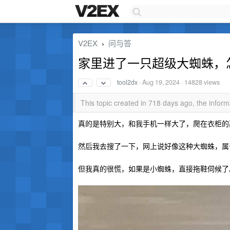
V2EX
问与答
›
家里进了一只超级大蜘蛛，
tool2dx
·
Aug 19, 2024
· 14828 views
This topic created in 718 days ago, the info
真的是特别大，和我手机一样大了，爬在衣柜的
然后我去搜了一下，网上说好像这种大蜘蛛，属
但我真的很慌，如果是小蜘蛛，直接拖鞋伺候了