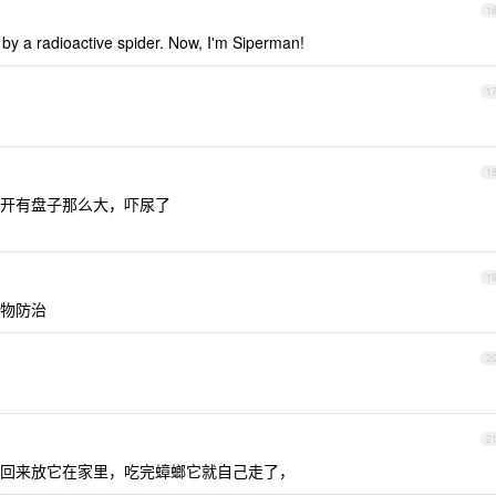
1
 by a radioactive spider. Now, I'm Siperman!
1
1
开有盘子那么大，吓尿了
1
物防治
2
2
回来放它在家里，吃完蟑螂它就自己走了，