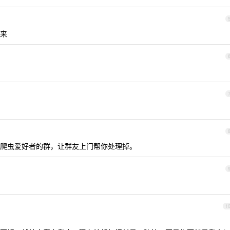
来
爬虫爱好者的群，让群友上门帮你处理掉。
1