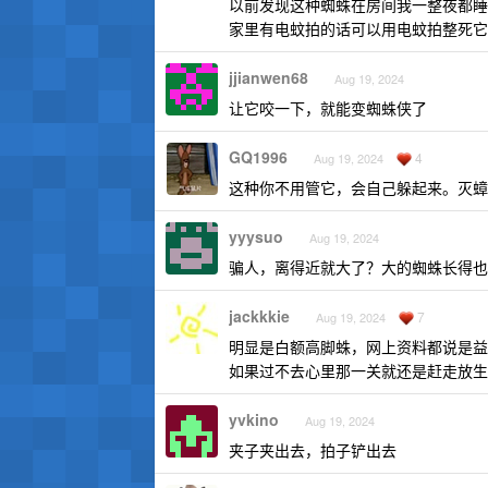
以前发现这种蜘蛛在房间我一整夜都睡
家里有电蚊拍的话可以用电蚊拍整死它
jjianwen68
Aug 19, 2024
让它咬一下，就能变蜘蛛侠了
GQ1996
4
Aug 19, 2024
这种你不用管它，会自己躲起来。灭蟑
yyysuo
Aug 19, 2024
骗人，离得近就大了？大的蜘蛛长得也
jackkkie
7
Aug 19, 2024
明显是白额高脚蛛，网上资料都说是益虫
如果过不去心里那一关就还是赶走放生
yvkino
Aug 19, 2024
夹子夹出去，拍子铲出去