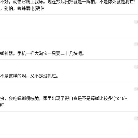
不好，就怕它爬上我床。现在抄起扫把就是一阵拍，不是你死就是我亡！
，别怕，蜘蛛弱电(确信
1
1
螂神器。手机一样大淘宝一只要二十几块呢。
1
不是这样的啊，又不是没抓过。
1
，会吃蟑螂嘎嘣脆。家里出现了得自查是不是蟑螂比较多\(^o^)/~
吧
1