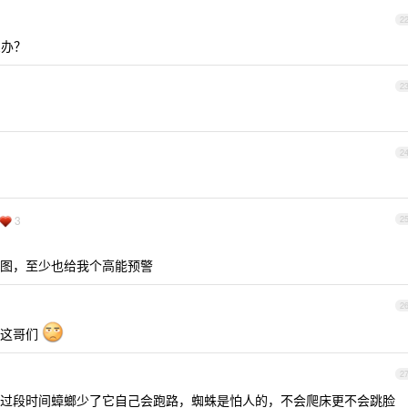
2
么办？
2
2
3
2
图，至少也给我个高能预警
2
要这哥们
2
过段时间蟑螂少了它自己会跑路，蜘蛛是怕人的，不会爬床更不会跳脸