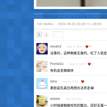
106 replies
•
2024-08-20 20:48:13 +08:00
1
2
reoah2
81
Aug 19, 2024
没事的，这种蜘蛛无害的，吃了人就走
FerrisCc
2
Aug 19, 2024
有机会变蜘蛛侠
lany
1
Aug 19, 2024
拿脸盆先盖住再想办法弄走😂
wizzer
Aug 19, 2024
小时候被蜘蛛咬伤的飘过，还好无毒～