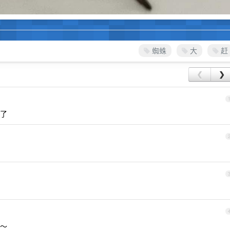
蜘蛛
大
赶
❮
❯
了
～