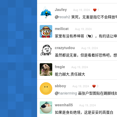
Jaufey
1
Aug 19, 2024
@
reoah2
笑死，无害是指它不会释放
meilicat
Aug 19, 2024
家里有没有养坤哥（🐔），有的话让
crazytudou
Aug 19, 2024
虽然都说无害，但是看着好恐怖吧，想
fregie
Aug 19, 2024
能力越大,责任越大
sbboy
3
Aug 19, 2024
@
hanierming
画张户型图贴在踢脚线
weenhall5
Aug 19, 2024
如果是身处绝境，这是妥妥的高蛋白