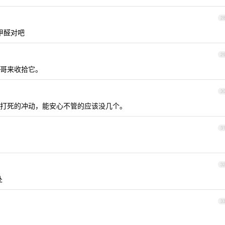
2
甲醛对吧
2
坤哥来收拾它。
3
打死的冲动，能安心不管的应该没几个。
3
3
处
3