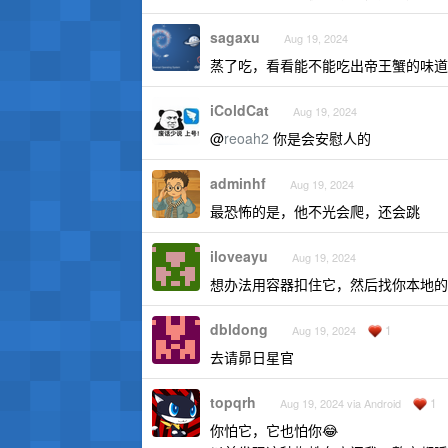
sagaxu
Aug 19, 2024
蒸了吃，看看能不能吃出帝王蟹的味道
iColdCat
Aug 19, 2024
@
reoah2
你是会安慰人的
adminhf
Aug 19, 2024
最恐怖的是，他不光会爬，还会跳
iloveayu
Aug 19, 2024
想办法用容器扣住它，然后找你本地的
dbldong
1
Aug 19, 2024
去请昴日星官
topqrh
1
Aug 19, 2024 via Android
你怕它，它也怕你😂