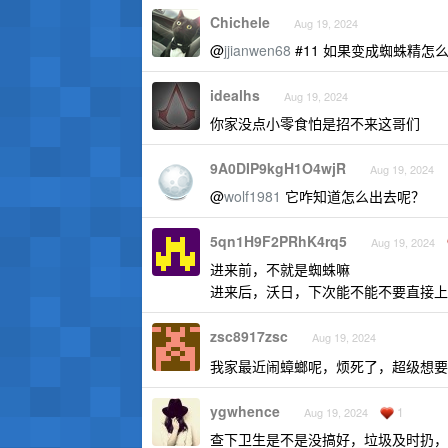
Chichele
Aug 19, 2024
@
jjianwen68
#11 如果变成蜘蛛精怎
idealhs
Aug 19, 2024
你家没点小零食怕是招不来这哥们
9A0DIP9kgH1O4wjR
Aug 19, 2024
@
wolf1981
它咋知道怎么出去呢？
5qn1H9F2PRhK4rq5
Aug 19, 2024
进来前，不就是蜘蛛嘛
进来后，沃日，下次能不能不要直接上
zsc8917zsc
Aug 19, 2024
我家最近闹蟑螂呢，烦死了，超级想
ygwhence
1
Aug 19, 2024
查下卫生是不是没搞好，垃圾及时扔，