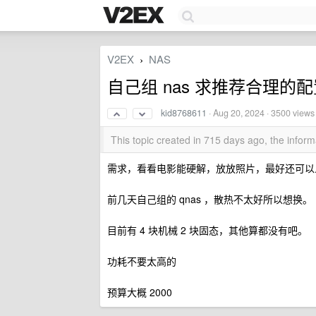
V2EX
NAS
›
自己组 nas 求推荐合理的
kid8768611
·
Aug 20, 2024
· 3500 views
This topic created in 715 days ago, the info
需求，看看电影能硬解，放放照片，最好还可以人
前几天自己组的 qnas ，散热不太好所以想换。
目前有 4 块机械 2 块固态，其他算都没有吧。
功耗不要太高的
预算大概 2000