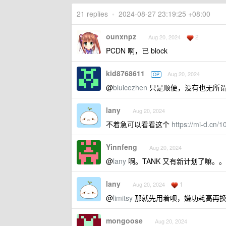
21 replies
•
2024-08-27 23:19:25 +08:00
ounxnpz
2
Aug 20, 2024
PCDN 啊，已 block
kid8768611
Aug 20, 2024
OP
@
bluicezhen
只是顺便，没有也无所
lany
Aug 20, 2024
不着急可以看看这个
https://mi-d.cn/
Yinnfeng
Aug 20, 2024
@
lany
啊。TANK 又有新计划了嘛。。
lany
1
Aug 20, 2024
@
limitsy
那就先用着呗，嫌功耗高再换
mongoose
Aug 20, 2024