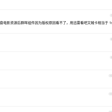
k 原盘电影资源后群晖组件因为版权原因看不了，用迅雷看吧又贼卡相当于 1
1
1