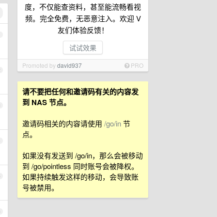
度，不仅能查资料，甚至能流畅看视
频。完全免费，无恶意注入。欢迎 V
友们体验反馈！
1
试试效果
Promoted by
david937
PRO
2
请不要把任何和邀请码有关的内容发
到 NAS 节点。
3
邀请码相关的内容请使用
/go/in
节
点。
4
如果没有发送到 /go/in，那么会被移动
到 /go/pointless 同时账号会被降权。
如果持续触发这样的移动，会导致账
5
号被禁用。
6