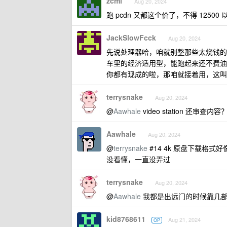
zcmi
Aug 20, 2024
跑 pcdn 又都这个价了，不得 12500 
JackSlowFcck
Aug 20, 2024
先说处理器哈，咱就别整那些太烧钱的“贵
车里的经济适用型，能跑起来还不费油（
你都有现成的啦，那咱就接着用，这叫
terrysnake
Aug 20, 2024
@
Aawhale
video station 还审查
Aawhale
Aug 20, 2024
@
terrysnake
#14 4k 原盘下载格
没看懂，一直没弄过
terrysnake
Aug 20, 2024
@
Aawhale
我都是出远门的时候靠几部
kid8768611
Aug 21, 2024
OP