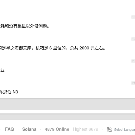
1
了能耗和没有集显以外没问题。
1
用的是星之海御夫座，机箱是 6 盘位的，总共 2000 元左右。
2
作业
2
 乔思伯 N3
·
FAQ
·
Solana
·
4879 Online
Highest 6679
·
Select Langua