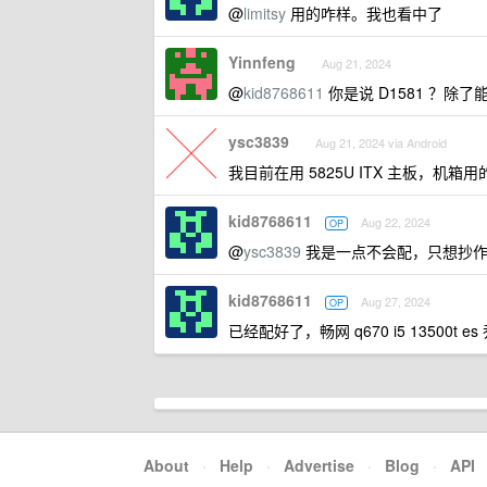
@
limitsy
用的咋样。我也看中了
Yinnfeng
Aug 21, 2024
@
kid8768611
你是说 D1581 ？除
ysc3839
Aug 21, 2024 via Android
我目前在用 5825U ITX 主板，机箱
kid8768611
Aug 22, 2024
OP
@
ysc3839
我是一点不会配，只想抄
kid8768611
Aug 27, 2024
OP
已经配好了，畅网 q670 i5 13500t es
About
·
Help
·
Advertise
·
Blog
·
API