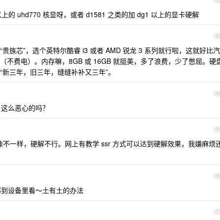
1
以上的 uhd770 核显呀，或者 d1581 之类的加 dg1 以上的显卡硬解
1
族芯”，选个英特尔酷睿 i3 或者 AMD 锐龙 3 系列就行啦，这就好比汽
不费电）。内存嘛，8GB 或 16GB 就挺美，多了浪费，少了憋屈。硬
“新三年，旧三年，缝缝补补又三年”。
1
内容？这么恶心的吗？
1
式好像不一样，硬解不行。网上有教学 ssr 方式可以达到硬解效果，我嫌麻烦
1
到设备里看～土有土的办法
1