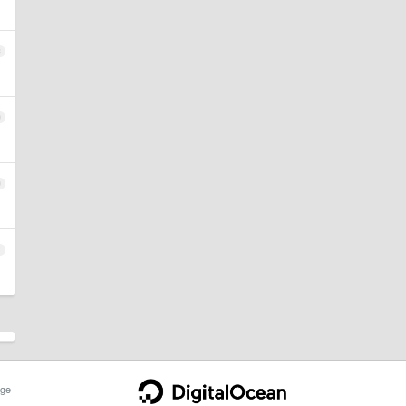
8
9
0
1
ge