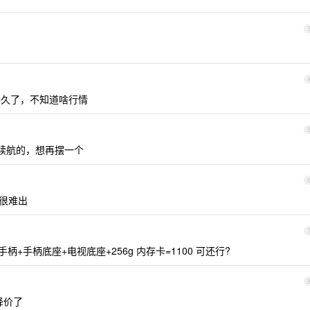
灰好久了，不知道啥行情
长续航的，想再摆一个
价格很难出
o 手柄+手柄底座+电视底座+256g 内存卡=1100 可还行?
降价了