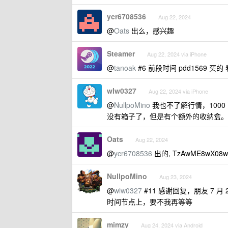
ycr6708536
Aug 22, 2024
@
Oats
出么，感兴趣
Steamer
Aug 22, 2024 via iPhone
@
tanoak
#6 前段时间 pdd1569 买
wlw0327
Aug 22, 2024 via iPhone
@
NullpoMino
我也不了解行情，1000
没有箱子了，但是有个额外的收纳盒。
Oats
Aug 22, 2024
@
ycr6708536
出的, TzAwME8wX08
NullpoMino
Aug 23, 2024
@
wlw0327
#11 感谢回复，朋友 7 
时间节点上，要不我再等等
mimzy
Aug 24, 2024 via Android