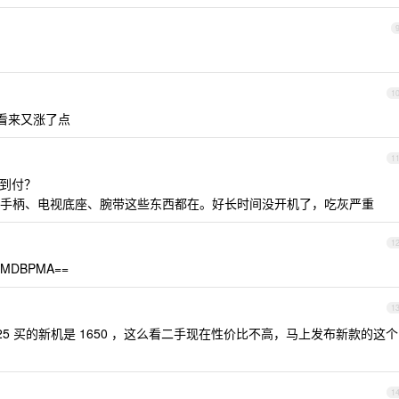
1
的 看来又涨了点
1
 到付？
手柄、电视底座、腕带这些东西都在。好长时间没开机了，吃灰严重
1
wMDBPMA==
1
月 25 买的新机是 1650 ，这么看二手现在性价比不高，马上发布新款的这个
1