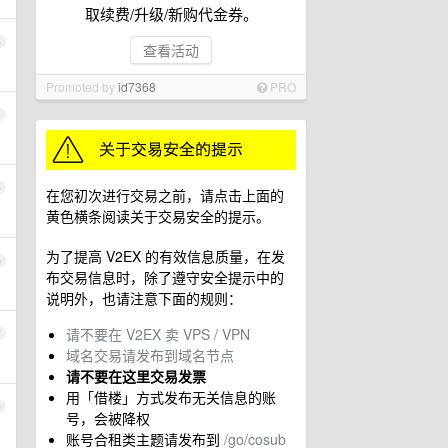
取续费/升级/新购代金券。
3
查看活动
Promoted by
id7368
PRO
4
5
在您初次进行交易之前，请点击上面的
黄色横条阅读关于交易安全的提示。
为了提高 V2EX 的有效信息质量，在发
6
布交易信息时，除了遵守安全提示中的
说明外，也请注意下面的规则：
请不要在 V2EX 卖 VPS / VPN
7
域名交易请发布到域名节点
请不要在这里交易发票
用「借楼」方式发布无关信息的账
8
号，会被降权
账号合租类主题请发布到
/go/cosub