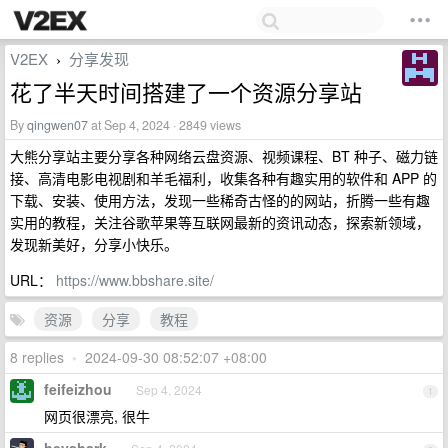
V2EX
分享发现
›
花了半天时间搭建了一个资源分享站
By
qingwen07
at Sep 4, 2024 · 2849 views
大熊分享站主要分享各种网络云盘资源、视频课程、BT 种子、磁力链
接、高清电影电视剧和羊毛福利，收集各种有趣实用的软件和 APP 的
下载、安装、使用方法，发现一些稀奇古怪的的网站，折腾一些有趣
实用的教程，关注谷歌苹果等互联网最新的资讯动态，探索新领域，
发现新美好，分享小快乐。
URL：
https://www.bbshare.site/
资源
分享
教程
8 replies
•
2024-09-30 08:52:07 +08:00
feifeizhou
Sep 4, 2024
1
网页很漂亮, 很牛