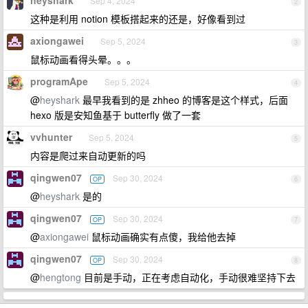
heyshark
Sep 4, 2024
2
这种是利用 notion 模板搭起来的还是，好像看到过
axiongawei
Sep 5, 2024
3
鼠标动画看得头晕。。。
programApe
Sep 5, 2024
4
@
heyshark
最早我看到的是 zhheo 的博客是这个样式，后面
hexo 版是安知鱼基于 butterfly 做了一套
vvhunter
Sep 5, 2024
5
内容是爬过来自动更新的吗
qingwen07
Sep 30, 2024
OP
6
@
heyshark
是的
qingwen07
Sep 30, 2024
OP
7
@
axiongawei
鼠标动画确实有点傻，我给他去掉
qingwen07
Sep 30, 2024
OP
8
@
hengtong
目前是手动，正在考虑自动化，手动很难坚持下去