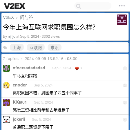
V2EX
问与答
›
今年上海互联网求职氛围怎么样？
By
nijijo
at Sep 5, 2024 · 3302 views
上海
互联网
求职
7 replies
•
2024-09-05 13:52:16 +08:00
ofoerssdsdsdsd
Sep 5, 2024
3
1
牛马互相踩踏
cnoder
Sep 5, 2024
2
离职氛围不错，周围走了四五个同事了
KiQa01
Sep 5, 2024
3
感觉工资相比前年和去年退步了
jokerli
Sep 5, 2024
4
普通职工薪资是下降了