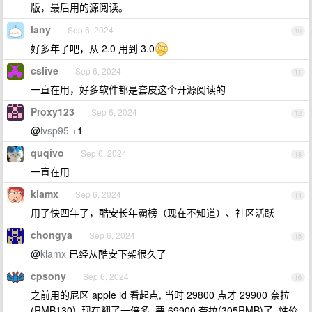
版，最后用的源阅读。
lany
Sep 6, 2024
10
好多年了吧，从 2.0 用到 3.0
cslive
Sep 6, 2024
11
一直在用，好多软件都是套皮这个开源阅读的
Proxy123
Sep 6, 2024
12
@
lvsp95
+1
quqivo
Sep 6, 2024
13
一直在用
klamx
Sep 6, 2024
14
用了快四年了，酷安长年霸榜（现在不知道）、社区活跃
chongya
Sep 6, 2024
15
@
klamx
已经从酷安下架很久了
cpsony
Sep 6, 2024
16
之前用的尼区 apple id 看起点, 当时 29800 点才 29900 奈拉
(RMB130), 现在翻了一倍多, 要 69900 奈拉(305RMB)了, 性价