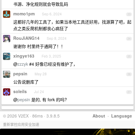
书源、净化规则就会导致乱码
momo1pm
Sep 6, 2024
23
这都好几年的工具了，如果当本地工具还好用，找源算了吧，起
点之类反爬机制都丧心病狂了
RouJiANG14
Sep 8, 2024
24
谢谢你 村里终于通网了！！
xingye163
Feb 3, 2025
25
@
zzzyk
#4 好像已经没有维护了，
pepsin
May 28
26
公告说删库了
soleils
Jul 24
27
@
pepsin
是的, 有 fork 的吗?
© 2026 V2EX · 86ms · 3.9.8.5
About
·
Language
重新掌控应用安全加速