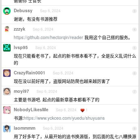
谢谢你 士官长
Debussy
Sep 6, 2024
3
谢谢，有没有书源推荐
zzzyk
Sep 6, 2024
4
https://github.com/hectorqin/reader
我用这个自己搭的服务。
lvsp95
Sep 6, 2024
5
现在只能看老书了，起点的新书根本看不了，全是反义乱词什么
的
CrazyRain0001
Sep 6, 2024
6
现在没以前好用了，盗版网站防爬也越来越厉害了
moyi97
Sep 6, 2024
7
主要是书源吧. 起点的最新章基本都看不了的
NobodyLikesMe
Sep 6, 2024
1
8
书源:
https://www.yckceo.com/yuedu/shuyuans
laommmm
Sep 6, 2024
9
用了好多年了，从最开始的追书换源版，到后面的乱七八糟换源