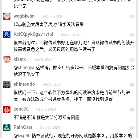
比全无
wegbjwjm
Sep 6, 2024
17
起点防盗太厉害了,乱序错字没法看啦
KcKXpykSg2777f5I
Sep 6, 2024
18
很早就用过，比微信读书好用在哪儿呢？自从微信读书的朗读开
放高级音色之后，义无反顾的用微信读书了
klamx
Sep 6, 2024
19
@
chongya
这样吗，酷安广告多起来、旧版本看回复有问题那会
就退了酷安了
shintendo
Sep 6, 2024
20
借楼问一下，这个软件下方弹出的阅读进度条是当前章节的进
度，有办法改成全书进度条吗，找了一圈没找到设置
ken678
Sep 6, 2024
21
不错是不错 就是大部分源都有问题
RainCats
Sep 6, 2024
22
@
lvsp95
搞书源就行，现在的开源阅读是版本 3 ，用版本 2 的