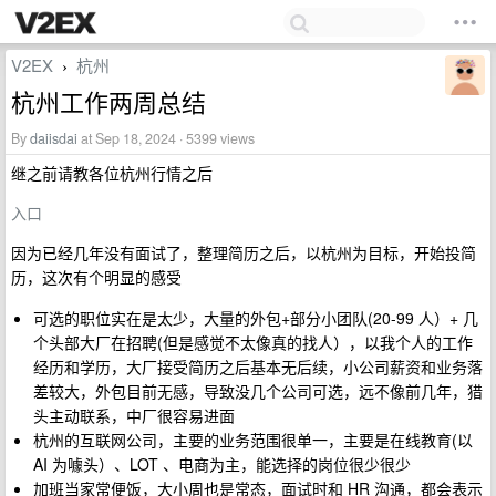
V2EX
杭州
›
杭州工作两周总结
By
daiisdai
at Sep 18, 2024 · 5399 views
继之前请教各位杭州行情之后
入口
因为已经几年没有面试了，整理简历之后，以杭州为目标，开始投简
历，这次有个明显的感受
可选的职位实在是太少，大量的外包+部分小团队(20-99 人）+ 几
个头部大厂在招聘(但是感觉不太像真的找人），以我个人的工作
经历和学历，大厂接受简历之后基本无后续，小公司薪资和业务落
差较大，外包目前无感，导致没几个公司可选，远不像前几年，猎
头主动联系，中厂很容易进面
杭州的互联网公司，主要的业务范围很单一，主要是在线教育(以
AI 为噱头）、LOT 、电商为主，能选择的岗位很少很少
加班当家常便饭，大小周也是常态，面试时和 HR 沟通，都会表示