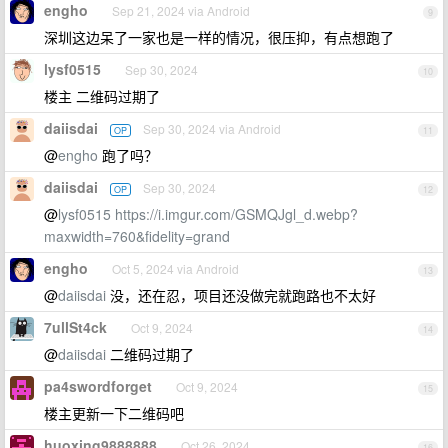
engho
Sep 21, 2024 via Android
9
深圳这边呆了一家也是一样的情况，很压抑，有点想跑了
lysf0515
Sep 30, 2024
10
楼主 二维码过期了
daiisdai
Sep 30, 2024 via Android
OP
11
@
engho
跑了吗？
daiisdai
Sep 30, 2024
OP
12
@
lysf0515
https://i.imgur.com/GSMQJgl_d.webp?
maxwidth=760&fidelity=grand
engho
Oct 5, 2024 via Android
13
@
daiisdai
没，还在忍，项目还没做完就跑路也不太好
7ullSt4ck
Oct 9, 2024
14
@
daiisdai
二维码过期了
pa4swordforget
Oct 9, 2024
15
楼主更新一下二维码吧
huoxing9888888
Oct 26, 2024
16