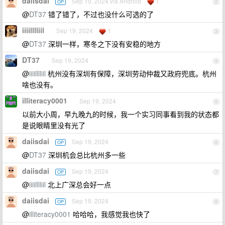
daiisdai
Sep 19, 2024 via Android
1
OP
2
@
DT37
错了错了，不过也没什么可选的了
iiiilllliil
Sep 19, 2024
1
3
@
DT37
深圳一样，寒冬之下没有安稳的地方
DT37
Sep 19, 2024
4
@
iiiilllliil
杭州没有深圳有保障，深圳劳动仲裁又政府兜底。杭州
啥也没有。
illiteracy0001
Sep 19, 2024
5
以前大小周，早九晚九的时候，我一个实习同事看到我的状态都
是说眼睛里没有光了
daiisdai
Sep 19, 2024
OP
6
@
DT37
深圳机会总比杭州多一些
daiisdai
Sep 19, 2024
OP
7
@
iiiilllliil
北上广深总会好一点
daiisdai
Sep 19, 2024
OP
8
@
illiteracy0001
哈哈哈，我感觉我也快了