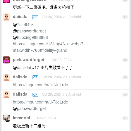
更新一下二维码吧，准备去杭州了
daiisdai
Oct 26, 2024 via Android
OP
17
@
7ullSt4ck
@
pa4swordforget
@
huoxing9888888
https://i.imgur.com/13Ubp46_d.webp?
maxwidth=760&fidelity=grand
pa4swordforget
Oct 28, 2024
18
@
daiisdai
#17 图片失效看不了了
daiisdai
Oct 28, 2024 via Android
OP
19
https://imgur.com/a/u-TJqLrde
daiisdai
Oct 28, 2024 via Android
OP
20
https://imgur.com/a/u-TJqLrde
@
pa4swordforget
Immortal
Nov 6, 2024
21
老板更新下二维码