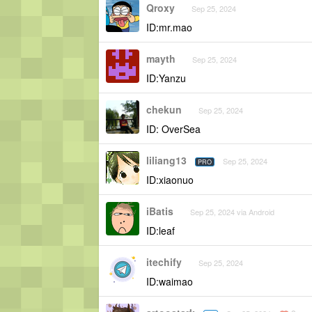
Qroxy
Sep 25, 2024
ID:mr.mao
mayth
Sep 25, 2024
ID:Yanzu
chekun
Sep 25, 2024
ID: OverSea
liliang13
Sep 25, 2024
PRO
ID:xiaonuo
iBatis
Sep 25, 2024 via Android
ID:leaf
itechify
Sep 25, 2024
ID:waimao