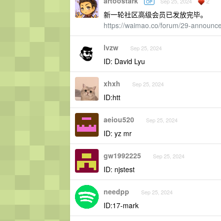
artoostark
2
Sep 25, 2024
OP
新一轮社区高级会员已发放完毕。
https://waimao.co/forum/29-announc
lvzw
Sep 25, 2024
ID: David Lyu
xhxh
Sep 25, 2024
ID:htt
aeiou520
Sep 25, 2024
ID: yz mr
gw1992225
Sep 25, 2024
ID: njstest
needpp
Sep 25, 2024
ID:17-mark