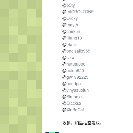
@
bSty
@
mICROsTONE
@
Qroxy
@
mayth
@
chekun
@
liliang13
@
iBatis
@
oneisall8955
@
lvzw
@
hututu888
@
aeiou520
@
gw1992225
@
needpp
@
yinyazuolun
@
Simonxxl
@
Qlccks2
@
XieBoCai
收到，稍后抽空发放。