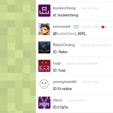
bucketcheng
Sep 24, 2024
id: bucketcheng
artoostark
2
Sep 24, 2024
OP
@
bucketcheng
好的。
RekinChiang
Sep 24, 2024 via iPhone
ID: Rekin
huqi
Sep 24, 2024 via Android
ID: huqi
youngteam99
Sep 24, 2024
ID:S1nsitive
nlecs
Sep 24, 2024
ID:n7gOu