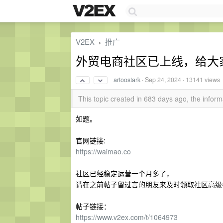
V2EX
推广
›
外贸电商社区已上线，给大
artoostark
·
Sep 24, 2024
· 13141 views
This topic created in 683 days ago, the info
如题。
官网链接:
https://waimao.co
社区已经稳定运营一个月多了，
请在之前帖子留过言的朋友来及时领取社区高级
帖子链接：
https://www.v2ex.com/t/1064973