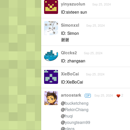
yinyazuolun
Sep 25, 2024
ID:sixteen sun
Simonxxl
Sep 25, 2024
ID: Simon
谢谢
Qlccks2
Sep 25, 2024
ID: zhangsan
XieBoCai
Sep 25, 2024
ID:XieBoCai
artoostark
2
Sep 25, 2024
OP
@
bucketcheng
@
RekinChiang
@
huqi
@
youngteam99
@
nlecs