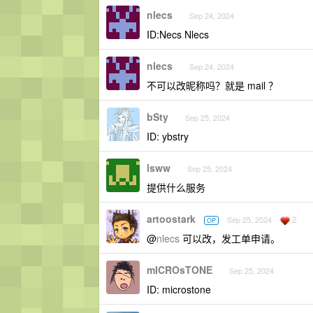
nlecs
Sep 24, 2024
ID:Necs Nlecs
nlecs
Sep 24, 2024
不可以改昵称吗？就是 mail ？
bSty
Sep 25, 2024
ID: ybstry
lsww
Sep 25, 2024
提供什么服务
artoostark
2
Sep 25, 2024
OP
@
nlecs
可以改，发工单申请。
mICROsTONE
Sep 25, 2024
ID: microstone