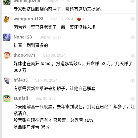
wqnmlgbzml
Sep 30, 2024
2
专家都挤破脑袋向前冲了，哪还有这功夫提醒。
wanguorui123
Sep 30, 2024
1
3
因为老韭菜已经老实了，新韭菜还没钱入场
None123
Sep 30, 2024
4
抖音上刷到蛮多的
thoo61871
Sep 30, 2024
5
媒体也在疯狂 fomo ，报道暴富效应，开盘赚 52 万，几天赚了
300 万
hfJ433
Sep 30, 2024
6
专家需要新韭菜进来抬轿子，让他自己解套
sunfall
Sep 30, 2024
7
今天刚解套一只股票，去年拿到现在，到现在已经 1 年多了，赶
紧清仓。
股票账户现在还有 4 只股票，总浮亏 12%
基金账户浮亏 35%