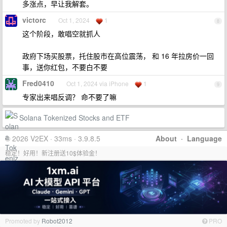
多涨点，早让我解套。
victorc
Oct 1, 2024
1
8
这个阶段，敢唱空就抓人
政府下场买股票，托住股市在高位震荡， 和 16 年拉房价一回
事，送你红包，不要白不要
Fred0410
Oct 1, 2024 via iPhone
1
9
专家出来唱反调？ 命不要了嘛
Solana Tokenized Stocks and ETF
© 2026 V2EX · 33ms · 3.9.8.5
About
·
Language
稳定！好用！新注册送10$体验金！
Promoted by
Robot2012
PRO