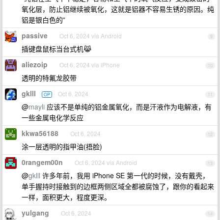
氧化层，防止铝继续被氧化，这就是铝器不容易生锈的原因。纯
铝是银白色的”
passive
Oct 6, 2024 via Android
9
插键盘鼠标当台式机😹
aliezoip
Oct 6, 2024 via iPhone
10
透明的特氟龙胶带
gklll
Oct 6, 2024
OP
11
@
mayli
应该不是单纯的铝金属氧化，而是汗液作为电解液，有
一些金属电化学反应
kkwa56188
Oct 6, 2024
12
涂一层透明的指甲油(捂脸)
0rangem00n
Oct 6, 2024 via Android
13
@
gklll
许多年前，我用 iPhone SE 第一代的时候，没有戴壳，
单手握持时接触到的边框两侧区域全都被腐蚀了，跟你的看起来
一样，面积更大，程度更深。
yulgang
Oct 6, 2024
14