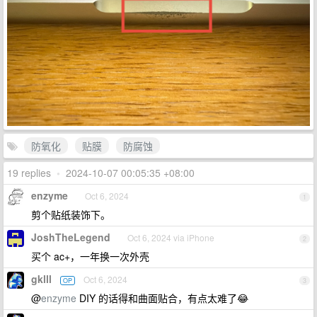
防氧化
贴膜
防腐蚀
19 replies
•
2024-10-07 00:05:35 +08:00
enzyme
Oct 6, 2024
1
剪个贴纸装饰下。
JoshTheLegend
Oct 6, 2024 via iPhone
2
买个 ac+，一年换一次外壳
gklll
Oct 6, 2024
OP
3
@
enzyme
DIY 的话得和曲面贴合，有点太难了😂