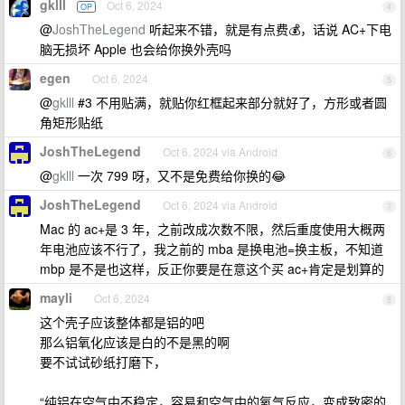
gklll
Oct 6, 2024
OP
4
@
JoshTheLegend
听起来不错，就是有点费💰，话说 AC+下电
脑无损坏 Apple 也会给你换外壳吗
egen
Oct 6, 2024
5
@
gklll
#3 不用贴满，就贴你红框起来部分就好了，方形或者圆
角矩形贴纸
JoshTheLegend
Oct 6, 2024 via Android
6
@
gklll
一次 799 呀，又不是免费给你换的😂
JoshTheLegend
Oct 6, 2024 via Android
7
Mac 的 ac+是 3 年，之前改成次数不限，然后重度使用大概两
年电池应该不行了，我之前的 mba 是换电池=换主板，不知道
mbp 是不是也这样，反正你要是在意这个买 ac+肯定是划算的
mayli
Oct 6, 2024
8
这个壳子应该整体都是铝的吧
那么铝氧化应该是白的不是黑的啊
要不试试砂纸打磨下，
“纯铝在空气中不稳定，容易和空气中的氧气反应，变成致密的