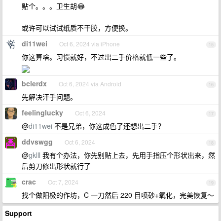
贴个。。。卫生胡😂
或许可以试试纸质不干胶，方便换。
di11wei
Oct 6, 2024 via iPhone
15
你这算啥。习惯就好，不过出二手价格就低一些了。
bclerdx
Oct 6, 2024 via Android
16
先解决汗手问题。
feelinglucky
Oct 6, 2024
17
@
di11wei
不是兄弟，你这成色了还想出二手？
ddvswgg
Oct 6, 2024
18
@
gklll
我有个办法，你先别贴上去，先用手指压个形状出来，然
后剪刀修出形状就行了
crac
Oct 7, 2024
19
找个做阳极的作坊，C 一刀然后 220 目喷砂+氧化，完美恢复～
Support