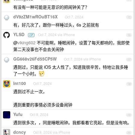
有没有一种可能是无意识的把闹钟关了？
dV9zZM1wROuBT16X
Oct 7, 2024
15
有，好几次了，跟你一样睡过头，6s 之前就有
YLSD
Oct 7, 2024 via iPhone
OP
16
@
viking602
不可能啊，睡眠闹钟，设置了每天都响的，我即使
第二天没事也不会去关闹钟
GG668v26Fd55CP5W
Oct 7, 2024 via iPhone
17
遇到过，只能说 iOS 太人性了，知道我很辛苦，特地让我多睡
了一个小时。
Int100
Oct 7, 2024
18
遇到过不止一次，
遇到重要的事情必须多设备闹钟
Yufu
Oct 8, 2024
19
遇到很多次，，同是睡眠闹钟。我都看着它亮起，但是没有响。
dcncy
Oct 8, 2024 via iPhone
20