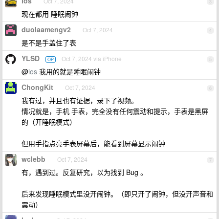
ios
Oct 7, 2024
3
现在都用 睡眠闹钟
duolaamengv2
Oct 7, 2024
4
是不是手盖住了表
YLSD
Oct 7, 2024 via iPhone
OP
5
@
ios
我用的就是睡眠闹钟
ChongKit
Oct 7, 2024
6
我有过，并且也有证据，录下了视频。
情况就是，手机 手表，完全没有任何震动和提示，手表是黑屏
的（开睡眠模式）
但用手指点亮手表屏幕后，能看到屏幕显示闹钟
wclebb
Oct 7, 2024
7
有，遇到过。反复研究，以为找到 Bug 。
后来发现睡眠模式里没开闹钟。（即只开了闹钟，但没开声音和
震动）