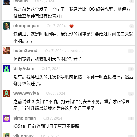
leokun
Oct 7, 2024
8
我之前为这个发了一个帖子「我经常比 IOS 闹钟先醒，以便方
便检查闹钟有没有设置好」
choujiaojiao
Oct 7, 2024
1
9
遇到过，就是睡眠闹钟，我发现的规律是只要改过时间第二天就
不响。。。
listen2wind
Oct 7, 2024 via Android
10
谢谢提醒，我要把明天的闹铃打开了
SillyAdam
Oct 7, 2024
11
没有。我睡过头的几次都是肌肉记忆，闹钟一响直接按掉，然后
翻身继续睡了。
wwwwwviva
Oct 7, 2024
12
之前试过 2 次闹钟不响，打开闹钟列表全不见，重启才正常显
示，当时升级最新版本后在这几个月正常了
simpleman
Oct 7, 2024
13
iOS18, 目前遇到过日历事项不提醒.
viking602
Oct 7, 2024
14