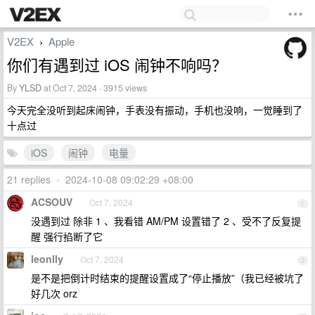
V2EX
Apple
›
你们有遇到过 iOS 闹钟不响吗？
By
YLSD
at Oct 7, 2024 · 3915 views
今天完全没听到起床闹钟，手表没有振动，手机也没响，一觉睡到了
十点过
iOS
闹钟
电量
21 replies
•
2024-10-08 09:02:29 +08:00
ACSOUV
Oct 7, 2024
1
没遇到过 除非 1 、我看错 AM/PM 设置错了 2 、受不了反复提
醒 强行掐断了它
leonlly
Oct 7, 2024
2
是不是把倒计时结束的提醒设置成了“停止播放”（我已经被坑了
好几次 orz