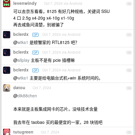
levenwindy
Oct 7, 2024 via Android
10
可以去京东看看，8125 有好几种规格，关键词 SSU
4 口 2.5g x4-20g x4-10g x1-10g
再去咸鱼问清楚，别被骗了
bclerdx
Oct 7, 2024 via Android
OP
11
@
wtks1
是螃蟹家的 RTL8125 吧？
bclerdx
Oct 7, 2024 via Android
OP
12
@
allplay
主板不是有 pcie 插槽嘛
bclerdx
Oct 7, 2024 via Android
OP
13
@
wtks1
主要是给电脑台式机+win 系统时间的。
datou
Oct 7, 2024
14
@
dik88chen
本来就是主板集成网卡的芯片，没啥技术含量
我去年在 taobao 买的最便宜的一家，28 块钱吧
tutugreen
Oct 7, 2024
15