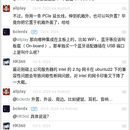
allplay
Oct 8, 2024 via Android
23
不过，你用一条 PCIe 延长线，伸到机箱外，也可以叫外置？毕
竟你把它置于机箱外面了，哈哈
bclerdx
Oct 8, 2024
OP
24
@
allplay
那向哪种集成在主板上的，比如 WiFi 、蓝牙等应该叫
板载（ On-board ），那单独买一个蓝牙适配器插在 USB 端口
上是叫什么呢？
HK560
Oct 8, 2024
25
最近刚碰上公司服务器的 intel 的 2.5g 网卡在 ubuntu22 下的兼
容性问题会导致间歇性断网问题，对 intel 的网卡印象又下降了
一大截。
allplay
Oct 8, 2024 via Android
26
@
bclerdx
外置、外设、周边。比如键鼠、耳机、音响…
bclerdx
Oct 8, 2024 via Android
OP
27
@
HK560
具体说说？
HK560
Oct 9, 2024
28