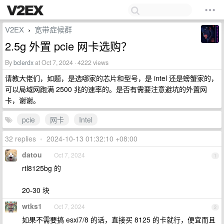
V2EX
宽带症候群
›
2.5g 外置 pcie 网卡选购？
By
bclerdx
at Oct 7, 2024 · 4222 views
请教大佬们，如题，是选哪家的芯片和型号，是 intel 还是螃蟹家的，
可以局域网跑满 2500 兆的速率的。是否有需要注意避坑的外置网
卡，谢谢。
pcie
网卡
Intel
32 replies
•
2024-10-13 01:32:10 +08:00
datou
Oct 7, 2024
1
rtl8125bg 的
20-30 块
wtks1
Oct 7, 2024
2
如果不需要搞 esxi7/8 的话，直接买 8125 的卡就行，便宜而且