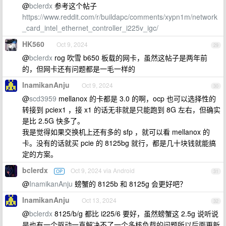
@
bclerdx
参考这个帖子
https://www.reddit.com/r/buildapc/comments/xypn1m/network
_card_intel_ethernet_controller_i225v_igc/
HK560
Oct 9, 2024
29
@
bclerdx
rog 吹雪 b650 板载的网卡，虽然这帖子是两年前
的，但网卡还有问题都是一毛一样的
InamikanAnju
Oct 9, 2024
30
@
scd3959
mellanox 的卡都是 3.0 的啊，ocp 也可以选择性的
转接到 pciex1 ，接 x1 的话无非就是只能跑到 8G 左右，但确实
是比 2.5G 快多了。
我是觉得如果交换机上还有多的 sfp ，就可以看 mellanox 的
卡。没有的话就买 pcie 的 8125bg 就行，都是几十块钱就能搞
定的方案。
bclerdx
Oct 9, 2024 via Android
OP
31
@
InamikanAnju
螃蟹的 8125b 和 8125g 会更好吧？
InamikanAnju
Oct 13, 2024
32
@
bclerdx
8125/b/g 都比 i225/6 要好，虽然螃蟹这 2.5g 说听说
是也有一个驱动一直解决不了一个多核负载的问题所以后面更新