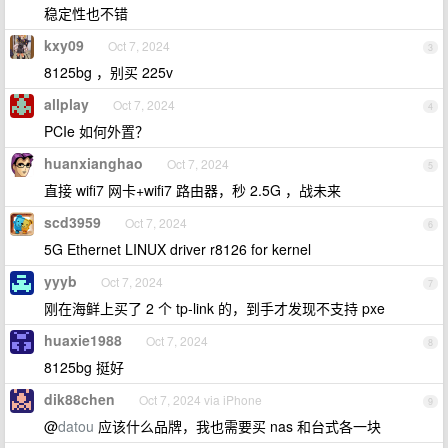
稳定性也不错
kxy09
Oct 7, 2024
3
8125bg ，别买 225v
allplay
Oct 7, 2024
4
PCIe 如何外置？
huanxianghao
Oct 7, 2024
5
直接 wifi7 网卡+wifi7 路由器，秒 2.5G ，战未来
scd3959
Oct 7, 2024
6
5G Ethernet LINUX driver r8126 for kernel
yyyb
Oct 7, 2024
7
刚在海鲜上买了 2 个 tp-link 的，到手才发现不支持 pxe
huaxie1988
Oct 7, 2024
8
8125bg 挺好
dik88chen
Oct 7, 2024 via iPhone
9
@
datou
应该什么品牌，我也需要买 nas 和台式各一块