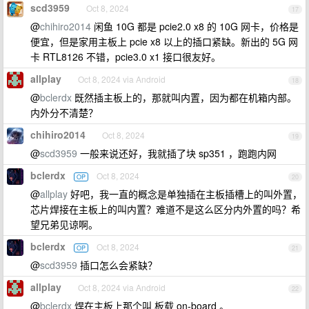
scd3959
Oct 8, 2024
17
@
chihiro2014
闲鱼 10G 都是 pcie2.0 x8 的 10G 网卡，价格是
便宜，但是家用主板上 pcie x8 以上的插口紧缺。新出的 5G 网
卡 RTL8126 不错，pcie3.0 x1 接口很友好。
allplay
Oct 8, 2024 via Android
18
@
bclerdx
既然插主板上的，那就叫内置，因为都在机箱内部。
内外分不清楚？
chihiro2014
Oct 8, 2024
19
@
scd3959
一般来说还好，我就插了块 sp351 ，跑跑内网
bclerdx
Oct 8, 2024
OP
20
@
allplay
好吧，我一直的概念是单独插在主板插槽上的叫外置，
芯片焊接在主板上的叫内置？难道不是这么区分内外置的吗？希
望兄弟见谅啊。
bclerdx
Oct 8, 2024
OP
21
@
scd3959
插口怎么会紧缺？
allplay
Oct 8, 2024 via Android
22
@
bclerdx
焊在主板上那个叫 板载 on-board 。