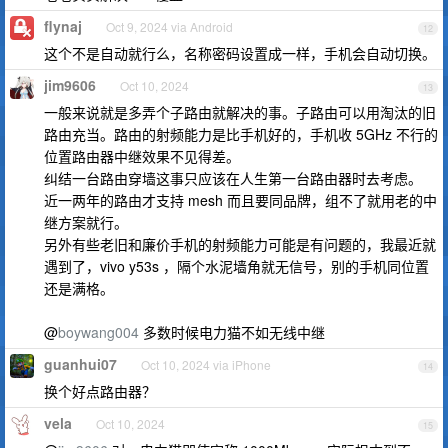
flynaj
Oct 9, 2024 via Android
12
这个不是自动就行么，名称密码设置成一样，手机会自动切换。
jim9606
Oct 10, 2024
13
一般来说就是多弄个子路由就解决的事。子路由可以用淘汰的旧
路由充当。路由的射频能力是比手机好的，手机收 5GHz 不行的
位置路由器中继效果不见得差。
纠结一台路由穿墙这事只应该在人生第一台路由器时去考虑。
近一两年的路由才支持 mesh 而且要同品牌，组不了就用老的中
继方案就行。
另外有些老旧和廉价手机的射频能力可能是有问题的，我最近就
遇到了，vivo y53s ，隔个水泥墙角就无信号，别的手机同位置
还是满格。
@
boywang004
多数时候电力猫不如无线中继
guanhui07
Oct 10, 2024 via iPhone
14
换个好点路由器？
vela
Oct 10, 2024
15