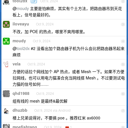
tool2dx
Oct 9, 2024
OP
2
@
moudy
主要是怕麻烦，其实有个土方法，把路由器吊到天花
板上，信号是最好的。
iloveayu
Oct 9, 2024
3
不改，加 POE 的热点，哪里不爽甩哪里。
moudy
Oct 9, 2024
4
@
tool2dx
#2 没看出加个路由器子机为什么会比把路由器吊起来
麻烦
vela
Oct 9, 2024
5
方便的话拉个网线加个 AP 热点，或者 Mesh 一下。如果不方便
拉网线，也可以用电力猫凑合充当网线搭 Mesh 。不过要测试电
力猫的信号如何……
qhd1988
Oct 9, 2024
6
组有线的 mesh 是最终&最优解
dhuzbb
Oct 9, 2024 via Android
7
楼上兄弟说得对，不要搞 poe 。推荐红米 ax6000
moefishtang
Oct 9, 2024
1
8