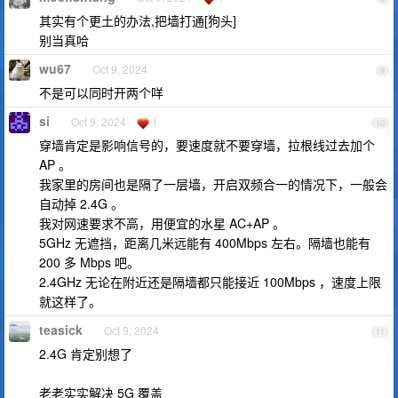
其实有个更土的办法,把墙打通[狗头]
别当真哈
wu67
Oct 9, 2024
9
不是可以同时开两个咩
si
Oct 9, 2024
1
10
穿墙肯定是影响信号的，要速度就不要穿墙，拉根线过去加个
AP 。
我家里的房间也是隔了一层墙，开启双频合一的情况下，一般会
自动掉 2.4G 。
我对网速要求不高，用便宜的水星 AC+AP 。
5GHz 无遮挡，距离几米远能有 400Mbps 左右。隔墙也能有
200 多 Mbps 吧。
2.4GHz 无论在附近还是隔墙都只能接近 100Mbps ，速度上限
就这样了。
teasick
Oct 9, 2024
11
2.4G 肯定别想了
老老实实解决 5G 覆盖