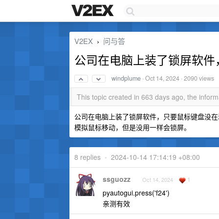
V2EX
问与答
›
公司在电脑上装了锁屏软件
windplume
·
Oct 14, 2024
· 2090 views
This topic created in 663 days ago, the info
公司在电脑上装了锁屏软件，只要鼠标键盘没在动，
模拟鼠标移动，但是没用一样会锁屏。
8 replies
•
2024-10-14 17:14:19 +08:00
ssguozz
1
Oct 14, 2024
pyautogui.press('f24')
亲测有效