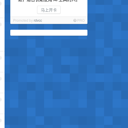
2
马上开卡
Promoted by
rdvcc
PRO
3
4
5
6
7