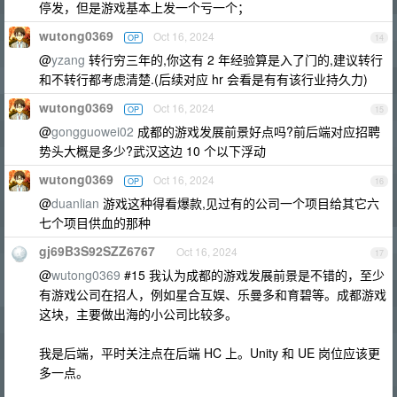
停发，但是游戏基本上发一个亏一个；
wutong0369
Oct 16, 2024
OP
14
@
yzang
转行穷三年的,你这有 2 年经验算是入了门的,建议转行
和不转行都考虑清楚.(后续对应 hr 会看是有有该行业持久力)
wutong0369
Oct 16, 2024
OP
15
@
gongguowei02
成都的游戏发展前景好点吗?前后端对应招聘
势头大概是多少?武汉这边 10 个以下浮动
wutong0369
Oct 16, 2024
OP
16
@
duanlian
游戏这种得看爆款,见过有的公司一个项目给其它六
七个项目供血的那种
gj69B3S92SZZ6767
Oct 16, 2024
17
@
wutong0369
#15 我认为成都的游戏发展前景是不错的，至少
有游戏公司在招人，例如星合互娱、乐曼多和育碧等。成都游戏
这块，主要做出海的小公司比较多。
我是后端，平时关注点在后端 HC 上。Unity 和 UE 岗位应该更
多一点。