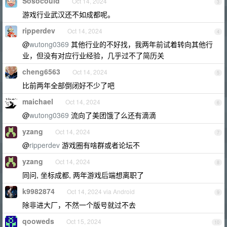
Sosocould
Oct 14, 2024
3
游戏行业武汉还不如成都呢。
ripperdev
Oct 14, 2024
4
@
wutong0369
其他行业的不好找，我两年前试着转向其他行
业，但没有对应行业经验，几乎过不了简历关
cheng6563
Oct 14, 2024
5
比前两年全部倒闭好不少了吧
maichael
Oct 14, 2024
6
@
wutong0369
流向了美团饿了么还有滴滴
yzang
Oct 14, 2024
7
@
ripperdev
游戏圈有啥群或者论坛不
yzang
Oct 14, 2024
8
同问, 坐标成都, 两年游戏后端想离职了
k9982874
Oct 14, 2024 via Android
9
除非进大厂，不然一个版号就过不去
qooweds
Oct 15, 2024
10