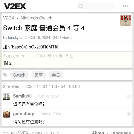
V2EX
Nintendo Switch
›
Switch 家庭 普通会员 4 等 4
By
lanskytian
at Oct 15, 2024 · 2411 views
加 v(base64):bGxzc3R0MTI0
Supplement 1 · 2024 年 10 月 15 日
剩 2
Switch
家庭
会员
2 replies
•
2024-11-04 11:37:54 +08:00
Samliu90
Oct 18, 2024
1
请问还有空位吗？
gcfredboy
Nov 4, 2024
2
请问还有位置吗？
© 2026 V2EX · 22ms · 3.9.8.5
About
·
Language