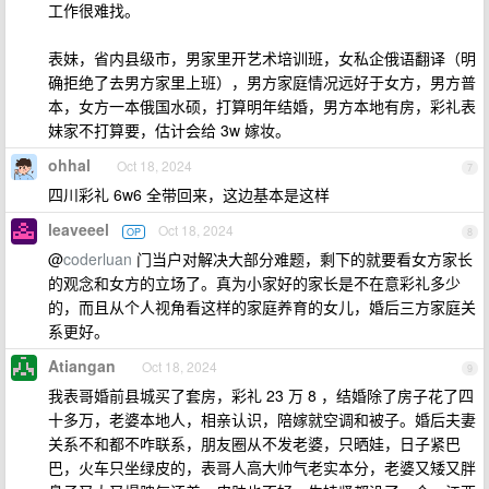
工作很难找。
表妹，省内县级市，男家里开艺术培训班，女私企俄语翻译（明
确拒绝了去男方家里上班），男方家庭情况远好于女方，男方普
本，女方一本俄国水硕，打算明年结婚，男方本地有房，彩礼表
妹家不打算要，估计会给 3w 嫁妆。
ohhal
Oct 18, 2024
7
四川彩礼 6w6 全带回来，这边基本是这样
leaveeel
Oct 18, 2024
OP
8
@
coderluan
门当户对解决大部分难题，剩下的就要看女方家长
的观念和女方的立场了。真为小家好的家长是不在意彩礼多少
的，而且从个人视角看这样的家庭养育的女儿，婚后三方家庭关
系更好。
Atiangan
Oct 18, 2024
9
我表哥婚前县城买了套房，彩礼 23 万 8 ，结婚除了房子花了四
十多万，老婆本地人，相亲认识，陪嫁就空调和被子。婚后夫妻
关系不和都不咋联系，朋友圈从不发老婆，只晒娃，日子紧巴
巴，火车只坐绿皮的，表哥人高大帅气老实本分，老婆又矮又胖