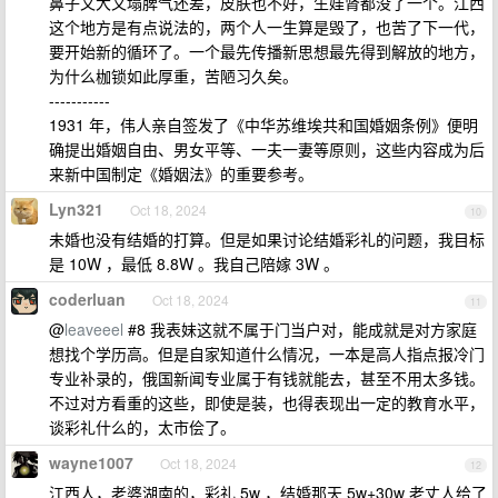
鼻子又大又塌脾气还差，皮肤也不好，生娃肾都没了一个。江西
这个地方是有点说法的，两个人一生算是毁了，也苦了下一代，
要开始新的循环了。一个最先传播新思想最先得到解放的地方，
为什么枷锁如此厚重，苦陋习久矣。
-----------
1931 年，伟人亲自签发了《中华苏维埃共和国婚姻条例》便明
确提出婚姻自由、男女平等、一夫一妻等原则，这些内容成为后
来新中国制定《婚姻法》的重要参考。
Lyn321
Oct 18, 2024
10
未婚也没有结婚的打算。但是如果讨论结婚彩礼的问题，我目标
是 10W ，最低 8.8W 。我自己陪嫁 3W 。
coderluan
Oct 18, 2024
11
@
leaveeel
#8 我表妹这就不属于门当户对，能成就是对方家庭
想找个学历高。但是自家知道什么情况，一本是高人指点报冷门
专业补录的，俄国新闻专业属于有钱就能去，甚至不用太多钱。
不过对方看重的这些，即使是装，也得表现出一定的教育水平，
谈彩礼什么的，太市侩了。
wayne1007
Oct 18, 2024
12
江西人，老婆湖南的，彩礼 5w ，结婚那天 5w+30w 老丈人给了