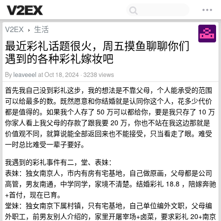
V2EX
生活
›
最近彩礼话题很火，周五摸鱼聊聊你们
遇到的各种彩礼嫁妆吧
By
leaveeel
at Oct 18, 2024 · 3238 views
首先我自己没到彩礼这步，我的想法是不靠父母，个人能承受的范围
可以给最多的数。既然愿意和你结婚就是认同你这个人，花多少代价
都是值得的。如果我个人存了 50 万可以都给你，要是我只存了 10 万
你家人看上我父母的存款了跟我要 20 万，你也不站在我这边那就是
价值观不同，就算说能全部返回来也不能接受，只当看走了眼。难受
一时总比难受一辈子要好。
我遇到的彩礼事件有二，堂、表妹：
表妹：独女南京人，市内有房有宅基地，自己做原画，父母都是公司
高管，男友南通，中学同学，家境不清楚。结婚彩礼 18.8 ，陪嫁奔驰
+首付，现在已育。
堂妹：独女南京下属村镇，只有宅基地，自己单位编外文职，父母编
外职工，前男友别人介绍的，家里开屠宰场+卤菜，要求彩礼 20+南京