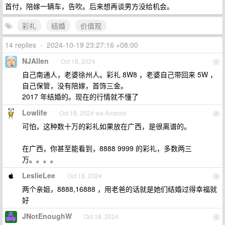
首付，陪嫁一辆车，告吹。后来想再谈男方没给机会。
彩礼
结婚
价值观
14 replies
•
2024-10-19 23:27:16 +08:00
NJAllen
Oct 18, 2024
1
自己南通人，老婆徐州人。彩礼 8W8 ，老婆自己带回来 5W ，
自己保管，没有陪嫁，首饰三金。
2017 年结婚的。现在的行情就不懂了
Lowlife
Oct 18, 2024 via Android
2
可怕，这种数十万的彩礼如果放在广西，是很离谱的。
在广西，你甚至能看到，8888 9999 的彩礼，多数两三
万。。。。
LeslieLee
Oct 18, 2024
3
两个亲姐，8888,16888 ，用老爸的话就是她们结婚过得幸福就
好
JNotEnoughW
Oct 18, 2024
4