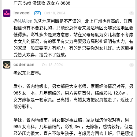
广东 5w8 没嫁妆 返女方 8888
leaveeel
Oct 18, 2024
OP
5
@
NJAllen
光凭地区判断是不严谨的，北上广州也有高的，江西
相信也有不要彩礼的，只能说总体看来发达地区比非发达地区要
低得多。彩礼多少是双方意愿，站在父母角度为女儿着想不考虑
卖女儿的情况，有的家里有实力需要男方高彩礼证明有实力，有
的家里一般需要南方有能力，有的是只要你对女儿好。大家能接
受皆大欢喜，接受不了就散。
coderluan
Oct 18, 2024
6
老家东北吉林。
发小，省内地级市，男女都是大专老师，家庭经济情况对等，男
985 女一本，几年前结的，男方买房首付，结婚彩礼 12.8w ，
女方嫁妆是一套家具。已离婚，离婚女方把家具拉走了，返还了
部分彩礼。
学妹，省内地级市，男女都是事业编，家庭经济情况对等，男
985 女专科，几年前结的，彩礼 3w ，无嫁妆，感情较好，但是
经济压力很大，直言不敢生孩子，考虑男方回去上班，但是感觉