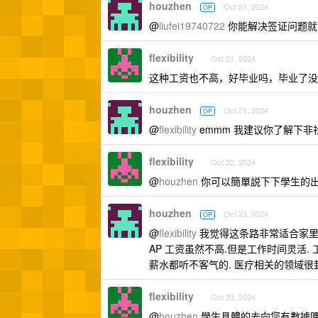
houzhen
Oct 21, 2024
OP
@
liufei19740722
你能解决签证问题就
flexibility
Oct 21, 2024
这种工资也不高，好毕业吗，毕业了没
houzhen
Oct 21, 2024
OP
@
flexibility
emmm 我建议你了解下非
flexibility
Oct 22, 2024
@
houzhen
你可以簡單説下下學生的
houzhen
Oct 23, 2024
OP
@
flexibility
我觉得这条路非常适合家里
AP 工资虽然不高.但是工作时间灵活. 
薪水都听不客气的. 医疗相关的领域很封闭
flexibility
Oct 23, 2024
@
houzhen
學生具體的去向您有數據嗎