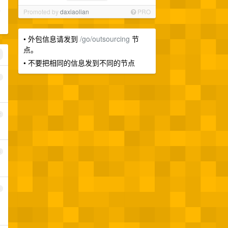
方
Promoted by
daxiaolian
PRO
• 外包信息请发到
/go/outsourcing
节
点。
• 不要把相同的信息发到不同的节点
1
2
3
4