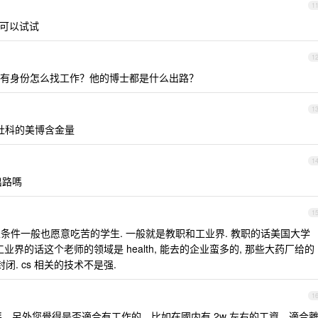
1
可以试试
1
有身份怎么找工作？他的博士都是什么出路？
1
社科的美博含金量
1
出路嗎
1
条件一般也愿意吃苦的学生. 一般就是教职和工业界. 教职的话美国大学
工业界的话这个老师的领域是 health, 能去的企业蛮多的, 那些大药厂给的
. cs 相关的技术不是强.
1
。另外您覺得是否適合有工作的，比如在國内有 2w 左右的工資，適合