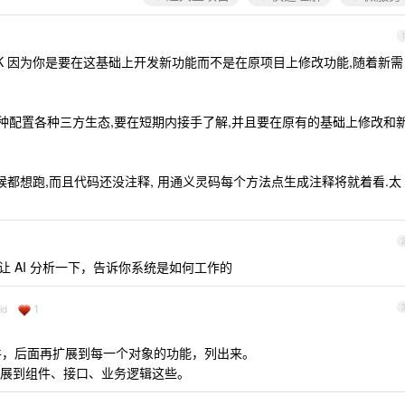
OK 因为你是要在这基础上开发新功能而不是在原项目上修改功能,随着新需
项目各种配置各种三方生态,要在短期内接手了解,并且要在原有的基础上修改和
候都想跑,而且代码还没注释, 用通义灵码每个方法点生成注释将就着看.太
l+i 让 AI 分析一下，告诉你系统是如何工作的
1
id
文件，后面再扩展到每一个对象的功能，列出来。
展到组件、接口、业务逻辑这些。