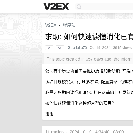
V2EX
程序员
›
求助: 如何快速读懂消化已
Gabrielle70
·
Oct 19, 2024
· 3945 views
This topic created in 657 days ago, the info
公司有个历史项目需要维护及增加新功能, 前端 react,
该项目规模宏大, 有 N 多模块, 配置复杂, 有
我需要短期内读懂和消化, 并在这基础上开发新功
如何快速读懂消化这种超大型的项目?
谢谢
11 replies
•
2024-10-19 14:34:40 +08:00