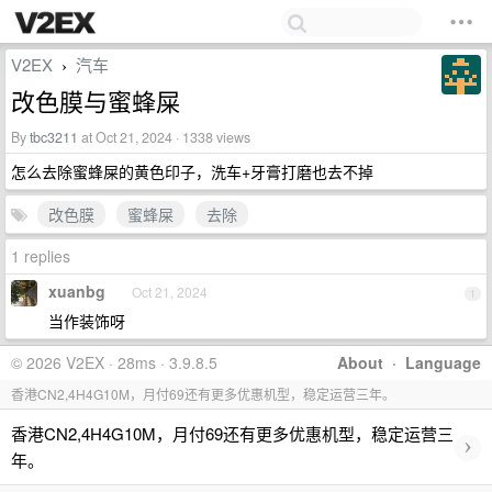
V2EX
汽车
›
改色膜与蜜蜂屎
By
tbc3211
at Oct 21, 2024 · 1338 views
怎么去除蜜蜂屎的黄色印子，洗车+牙膏打磨也去不掉
改色膜
蜜蜂屎
去除
1 replies
xuanbg
Oct 21, 2024
1
当作装饰呀
© 2026 V2EX · 28ms · 3.9.8.5
About
·
Language
香港CN2,4H4G10M，月付69还有更多优惠机型，稳定运营三年。
香港CN2,4H4G10M，月付69还有更多优惠机型，稳定运营三
›
年。