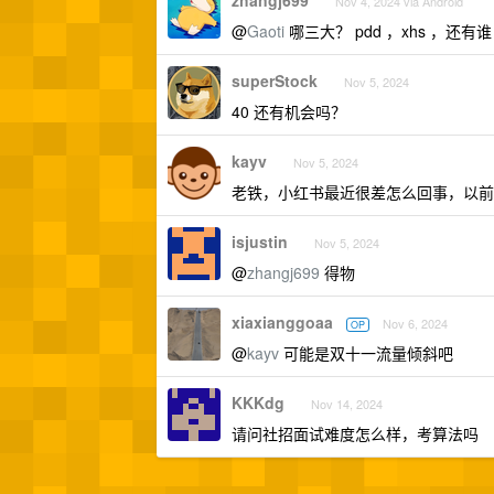
zhangj699
Nov 4, 2024 via Android
@
Gaoti
哪三大？ pdd ，xhs ，还有谁
superStock
Nov 5, 2024
40 还有机会吗？
kayv
Nov 5, 2024
老铁，小红书最近很差怎么回事，以前
isjustin
Nov 5, 2024
@
zhangj699
得物
xiaxianggoaa
Nov 6, 2024
OP
@
kayv
可能是双十一流量倾斜吧
KKKdg
Nov 14, 2024
请问社招面试难度怎么样，考算法吗