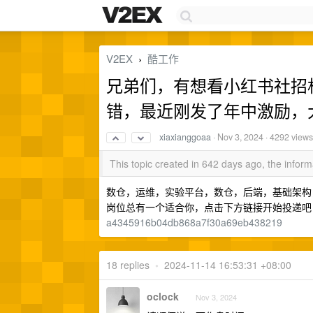
V2EX
酷工作
›
兄弟们，有想看小红书社招
错，最近刚发了年中激励，
xiaxianggoaa
·
Nov 3, 2024
· 4292 views
This topic created in 642 days ago, the info
数仓，运维，实验平台，数仓，后端，基础架构
岗位总有一个适合你，点击下方链接开始投递
a4345916b04db868a7f30a69eb438219
18 replies
•
2024-11-14 16:53:31 +08:00
oclock
Nov 3, 2024