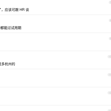
，应该可跟 HR 谈
的都能过试用期
1
挺多杭州的
1
1
1