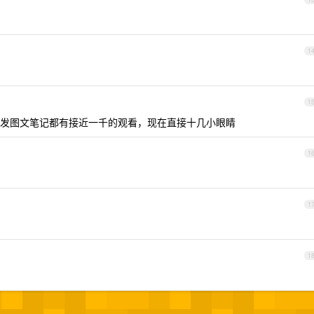
1
1
发图文笔记都有接近一千的观看，现在直接十几小眼睛
1
1
1