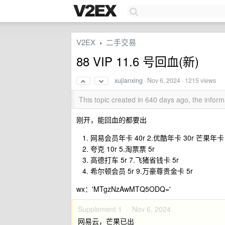
V2EX
二手交易
›
88 VIP 11.6 号回血(新)
xujianxing
·
Nov 6, 2024
· 1215 views
This topic created in 640 days ago, the info
刚开，能回血的都要出
网易会员年卡 40r 2.优酷年卡 30r 芒果年卡 3
夸克 10r 5.淘票票 5r
高德打车 5r 7.飞猪省钱卡 5r
希尔顿会员 5r 9.万豪尊贵金卡 5r
wx：'MTgzNzAwMTQ5ODQ='
Supplement 1 ·
Nov 6, 2024
网易云，芒果已出