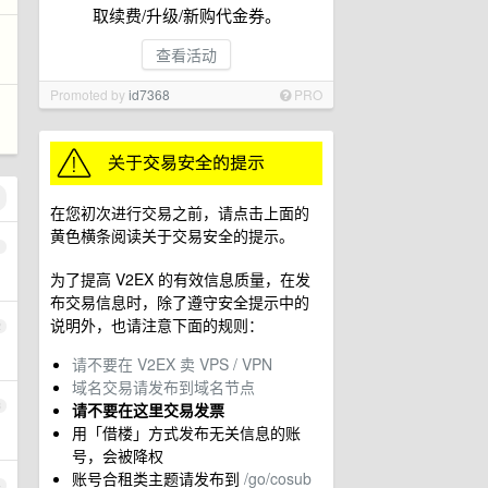
取续费/升级/新购代金券。
查看活动
Promoted by
id7368
PRO
在您初次进行交易之前，请点击上面的
黄色横条阅读关于交易安全的提示。
1
为了提高 V2EX 的有效信息质量，在发
布交易信息时，除了遵守安全提示中的
说明外，也请注意下面的规则：
2
请不要在 V2EX 卖 VPS / VPN
域名交易请发布到域名节点
3
请不要在这里交易发票
用「借楼」方式发布无关信息的账
号，会被降权
账号合租类主题请发布到
/go/cosub
4