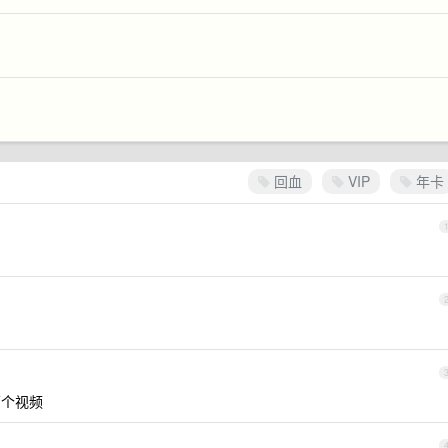
回血
VIP
年卡
两个视频