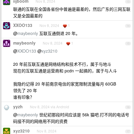
iijboom
Nov 8, 2024
13
联通的互联在全国各省份中普遍是最差的，然后广东的三网互联
又是全国最差的
XXOO133
Nov 8, 2024
1
14
@
maybeonly
互联互通倒退 20 年。
maybeonly
Nov 8, 2024
1
15
@
XXOO133
@
xyz3210
20 年前互联互通是网络结构和技术不行，属于与地斗
现在的互联互通是运营商和 pcdn 一起搞的，属于与人斗
我隐约记得 20 年前南京电信的家宽限制流量每月 60GB
领先了 20 年
谁有印象？
yyzh
Nov 8, 2024 via Android
16
@
maybeonly
世纪初那段时间应该是 56k 猫吧.打不同的电话号
码接不同的网络用不同的资费
xyz3210
Nov 8, 2024
17