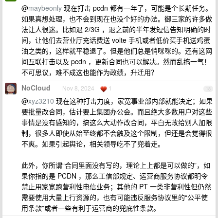
@
maybeonly
现在打击 pcdn 都有一年了，可能是个长期任务。
如果真想处理，也不会到现在也没个好的办法。御三家的许多做
法让人很迷。比如退 2/3G ，退之前的半年发短信告知明确的时
间，让他们去营业厅充话费送 volte 手机或者低价买手机送鸡蛋
油之类的，这样就平稳退了。但是他们总是悄咪咪的。还有这网
间互联打击以及 pcdn ，更新合同也可以解决。然而乱搞一气！
不可思议，难不成这也能作为政绩，升迁用？
NoCloud
Nov 8, 2024
1
18
@
xyz3210
现在这种打击力度，家宽事业部内部就能决定；如果
要批量改合同，估计要上集团办公会。而且绝大多数用户对这些
事情是没有感知的，搞这么大动作改合同，平白无故给别人加限
制，很多人即使从始至终都不会触及这个限制，但还是会觉得很
不爽。如果引起舆论，相关领导吃不了兜着走。
此外，你所谓“合同里面没有写的，理论上上都是可以做的”，如
果你指的是 PCDN ，那么工信部规定、运营商服务协议都明令
禁止用家宽跑营利性电信业务；其他的 PT 一类非营利性但仍然
需要使用大量上行资源的，也有可能违反服务协议里的“公平使
用条款”或者一些有利于运营商的兜底性条款。