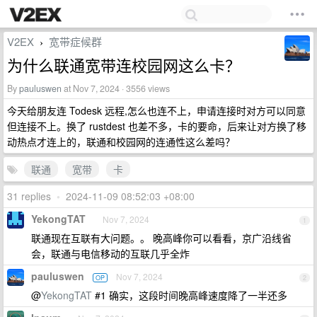
V2EX
宽带症候群
›
为什么联通宽带连校园网这么卡？
By
pauluswen
at Nov 7, 2024 · 3556 views
今天给朋友连 Todesk 远程,怎么也连不上，申请连接时对方可以同意
但连接不上。换了 rustdest 也差不多，卡的要命，后来让对方换了移
动热点才连上的，联通和校园网的连通性这么差吗？
联通
宽带
卡
31 replies
•
2024-11-09 08:52:03 +08:00
YekongTAT
Nov 7, 2024
1
联通现在互联有大问题。。 晚高峰你可以看看，京广沿线省
会，联通与电信移动的互联几乎全炸
pauluswen
Nov 7, 2024
OP
2
@
YekongTAT
#1 确实，这段时间晚高峰速度降了一半还多