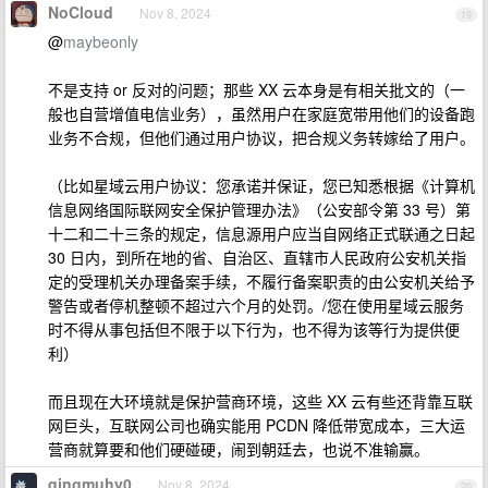
NoCloud
Nov 8, 2024
19
@
maybeonly
不是支持 or 反对的问题；那些 XX 云本身是有相关批文的（一
般也自营增值电信业务），虽然用户在家庭宽带用他们的设备跑
业务不合规，但他们通过用户协议，把合规义务转嫁给了用户。
（比如星域云用户协议：您承诺并保证，您已知悉根据《计算机
信息网络国际联网安全保护管理办法》（公安部令第 33 号）第
十二和二十三条的规定，信息源用户应当自网络正式联通之日起
30 日内，到所在地的省、自治区、直辖市人民政府公安机关指
定的受理机关办理备案手续，不履行备案职责的由公安机关给予
警告或者停机整顿不超过六个月的处罚。/您在使用星域云服务
时不得从事包括但不限于以下行为，也不得为该等行为提供便
利）
而且现在大环境就是保护营商环境，这些 XX 云有些还背靠互联
网巨头，互联网公司也确实能用 PCDN 降低带宽成本，三大运
营商就算要和他们硬碰硬，闹到朝廷去，也说不准输赢。
qingmuhy0
Nov 8, 2024
20