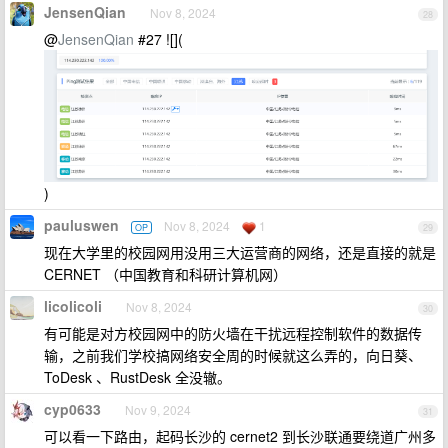
JensenQian
Nov 8, 2024
28
@
JensenQian
#27 ![](
)
pauluswen
Nov 8, 2024
1
OP
29
现在大学里的校园网用没用三大运营商的网络，还是直接的就是
CERNET （中国教育和科研计算机网）
licolicoli
Nov 8, 2024
30
有可能是对方校园网中的防火墙在干扰远程控制软件的数据传
输，之前我们学校搞网络安全周的时候就这么弄的，向日葵、
ToDesk 、RustDesk 全没辙。
cyp0633
Nov 9, 2024
31
可以看一下路由，起码长沙的 cernet2 到长沙联通要绕道广州多