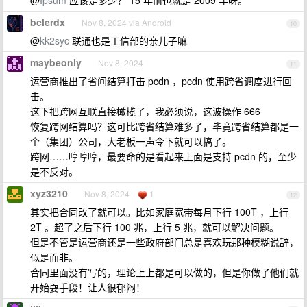
@
Ipsum
应该是多少？ 15 年前也就是 2009 年呀。
bclerdx
Nov 8, 2024 via Android
10
@
kk2syc
联通也是工信部的亲儿子嘛
maybeonly
Nov 8, 2024
11
运营商推出了省间结算打击 pcdn ，pcdn 使用跨省调度进行回
击。
这下把跨网互联直接橄榄了，我必须说，这波操作 666
恢复跨网结算吗？这可比跨省结算难多了，毕竟跨省结算都是一
个（集团）公司，大老板一声令下就可以搞了。
跨网……哼哼哼，最要命的是看起来上面是支持 pcdn 的，至少
是不反对。
xyz3210
Nov 8, 2024
1
12
其实把合同改了就可以。比如家庭宽带每月下行 100T ，上行
2T 。超了之后下行 100 兆，上行 5 兆，就可以解决问题。
但是不管是运营商还是一些政府部门总是喜欢玩那种模糊说辞，
似是而非。
合同里面没有写的，理论上上都是可以做的，但是你做了他们就
开始耍手段！让人很郁闷！