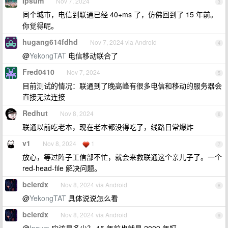
Ipsum
Nov 7, 2024
3
同个城市，电信到联通已经 40+ms 了，仿佛回到了 15 年前。
你觉得呢。
hugang614fdhd
Nov 7, 2024 via Android
4
@
YekongTAT
电信移动联合了
Fred0410
Nov 7, 2024
5
目前测试的情况：联通到了晚高峰有很多电信和移动的服务器会
直接无法连接
Redhut
Nov 8, 2024
6
联通以前吃老本，现在老本都没得吃了，线路日常爆炸
v1
Nov 8, 2024
1
7
放心，等过阵子工信部不忙，就会来救联通这个亲儿子了。一个
red-head-file 解决问题。
bclerdx
Nov 8, 2024 via Android
8
@
YekongTAT
具体说说怎么看
bclerdx
Nov 8, 2024 via Android
9