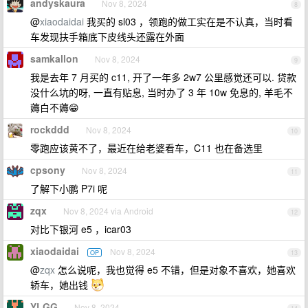
andyskaura
Nov 8, 2024
8
@
xiaodaidai
我买的 sl03 ，领跑的做工实在是不认真，当时看
车发现扶手箱底下皮线头还露在外面
samkallon
Nov 8, 2024
9
我是去年 7 月买的 c11, 开了一年多 2w7 公里感觉还可以. 贷款
没什么坑的呀, 一直有贴息, 当时办了 3 年 10w 免息的, 羊毛不
薅白不薅😁
rockddd
Nov 8, 2024
10
零跑应该黄不了，最近在给老婆看车，C11 也在备选里
cpsony
Nov 8, 2024
11
了解下小鹏 P7i 呢
zqx
Nov 8, 2024 via Android
12
对比下银河 e5 ，icar03
xiaodaidai
Nov 8, 2024
OP
13
@
zqx
怎么说呢，我也觉得 e5 不错，但是对象不喜欢，她喜欢
轿车，她出钱
YLGG
Nov 8, 2024