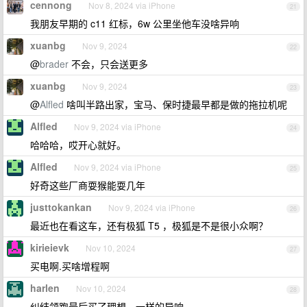
cennong
Nov 8, 2024 via iPhone
21
我朋友早期的 c11 红标，6w 公里坐他车没啥异响
xuanbg
Nov 9, 2024
22
@
brader
不会，只会送更多
xuanbg
Nov 9, 2024
23
@
Alfled
啥叫半路出家，宝马、保时捷最早都是做的拖拉机呢
Alfled
Nov 9, 2024 via iPhone
24
哈哈哈，哎开心就好。
Alfled
Nov 9, 2024 via iPhone
25
好奇这些厂商耍猴能耍几年
justtokankan
Nov 9, 2024 via iPhone
26
最近也在看这车，还有极狐 T5 ，极狐是不是很小众啊？
kirieievk
Nov 10, 2024
27
买电啊.买啥增程啊
harlen
Nov 10, 2024
28
纠结领跑最后买了理想，一样的异响