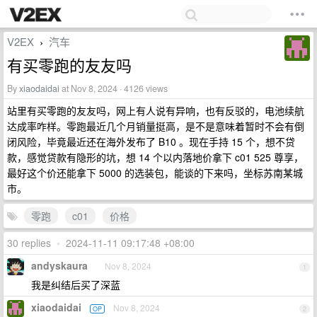
V2EX
汽车
›
有买零跑的友友吗
By
xiaodaidai
at Nov 8, 2024 · 4126 views
站里有买零跑的友友吗，网上有人说有异响，也有反驳的，电池续航
达成率咋样。零跑最近几个月销量挺高，是不是意味着暂时不会有倒
闭风险，毕竟最近还在海外发布了 B10 。现在手持 15 个，想不贷
款，感觉贷款有隐形的坑，想 14 个以内落地价拿下 c01 525 尊享，
最好这个价还能拿下 5000 的选装包，能谈的下来吗，坐标苏南某城
市。
零跑
c01
价格
30 replies
•
2024-11-11 09:17:48 +08:00
andyskaura
Nov 8, 2024
1
我是纠结后买了深蓝
xiaodaidai
Nov 8, 2024
OP
2