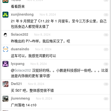
14
看看蔚来
xunjinerdong
Nov 8, 2024
15
21 年 9 月预定了 C11,22 年 1 月提车，至今三万多公里，自己
包括身边人都觉得太值了
Solace202
Nov 8, 2024
16
昨晚出的 P7+咋样，我后悔买汉了，哎
duansindo
Nov 8, 2024
17
这车可以，我感觉鸿蒙的可以
lycpang
Nov 8, 2024
18
@
Solace202
汉挺好的呀。。小鹏是科技感好一些吧。。。比亚
迪是内饰做的更有’豪华感‘
Dw521
Nov 8, 2024
19
买 S07 吧，整体感觉很不错
jiurenmeng
Nov 8, 2024
20
广州落地 14 c10