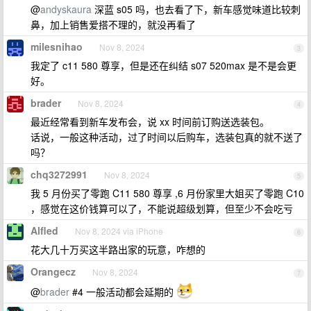
@
andyskaura
深蓝 s05 吗，也去看了下，新车感觉味道比较刺
鼻，加上销售爱搭不理的，就没再看了
milesnihao
Nov 8, 2024
3
我定了 c11 580 尊享，但是还在纠结 s07 520max 是不是会更
好。
brader
Nov 8, 2024
4
最近经常看到新车发布会，说 xx 时间前订购送选装包。
话说，一般这种活动，过了时间以后购车，选装包真的就不送了
吗？
chq3272991
Nov 8, 2024
5
我 5 月份买了零跑 C11 580 尊享 ,6 月份家里大姐买了零跑 C10
，感觉在这价钱算可以了，不能说超级划算，但至少不会吃亏
Alfled
Nov 8, 2024 via iPhone
6
花大几十万买这半路出家的玩意，咋想的
Orangecz
Nov 8, 2024
7
@
brader
#4 一般活动都会延期的